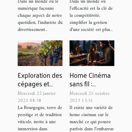
de films et
tout-en-un
Dans un monde où le
Dans un monde où
numérique façonne
l'efficacité est la clé de
séries
chaque aspect de notre
la compétitivité,
quotidien, l'industrie du
simplifier la gestion
divertissement...
d’une société est plus...
Home Cinéma
Exploration des
sans fil :
cépages et
comment
méthodes de
Mercredi 25 octobre
Mercredi 22 janvier
choisir ?
vinification en
2023 13:31
2025 08:38
Bourgogne
Il existe une variété de
La Bourgogne, terre de
home cinémas sur le
prestige et de tradition
marché ce qui pousse
viticole, invite à une
parfois dans l’embarras
immersion dans