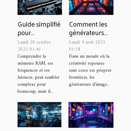
Guide simplifié
Comment les
pour
générateurs
comprendre
d'image
Lundi 20 octobre
Lundi 4 août 2025
les fréquences
transforment-
2025 01:46
01:18
et latences de
ils le secteur
Comprendre la
Dans un monde où la
mémoire RAM, ses
créativité repousse
la RAM
créatif ?
fréquences et ses
sans cesse ses propres
latences, peut sembler
frontières, les
complexe pour
générateurs d'image...
beaucoup, mais il...