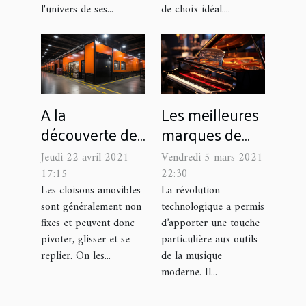
de choix idéal....
l'univers de ses...
A la
Les meilleures
découverte des
marques de
atouts de
pianos
Jeudi 22 avril 2021
Vendredi 5 mars 2021
cloison
numériques
17:15
22:30
amovible
Les cloisons amovibles
La révolution
sont généralement non
technologique a permis
industrielle
fixes et peuvent donc
d’apporter une touche
pivoter, glisser et se
particulière aux outils
replier. On les...
de la musique
moderne. Il...