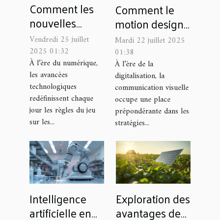
Comment les
Comment le
nouvelles
motion design
technologies
transforme-t-il
Vendredi 25 juillet
Mardi 22 juillet 2025
influencent-
votre
2025 01:32
01:38
elles les
À l’ère du numérique,
communication
À l’ère de la
les avancées
digitalisation, la
marchés
visuelle ?
technologiques
communication visuelle
financiers ?
redéfinissent chaque
occupe une place
jour les règles du jeu
prépondérante dans les
sur les...
stratégies...
Intelligence
Exploration des
artificielle en
avantages de