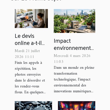
Le devis
Impact
online a-t-il
environnemental
vraiment
Mardi 21 juillet
et recyclage :
révolutionné
Mercredi 4 mars 2026
2026 11:11
nouvelles
11:03
l’enlèvement
Finis les appels à
approches en
Dans un monde en pleine
répétition, les
d’épaves ?
transformation
matière de
photos envoyées
technologique, l'impact
dans le désordre et
technologies
environnemental des
les rendez-vous
innovations numériques...
flous. En quelques...