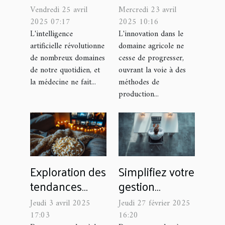
médecine
l'agrivoltaïsme
Vendredi 25 avril
Mercredi 23 avril
découvertes
pour les
2025 07:17
2025 10:16
récentes qui
exploitations
L'intelligence
L'innovation dans le
artificielle révolutionne
domaine agricole ne
révolutionnent
agricoles
de nombreux domaines
cesse de progresser,
le diagnostic et
de notre quotidien, et
ouvrant la voie à des
le traitement
la médecine ne fait...
méthodes de
production...
Exploration des
Simplifiez votre
tendances
gestion
actuelles dans
d'entreprise
Jeudi 3 avril 2025
Jeudi 27 février 2025
le streaming
avec un logiciel
17:03
16:20