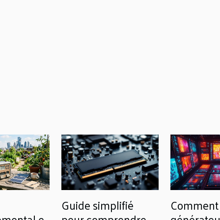
Guide simplifié
Comment 
emental et
pour comprendre
générateu