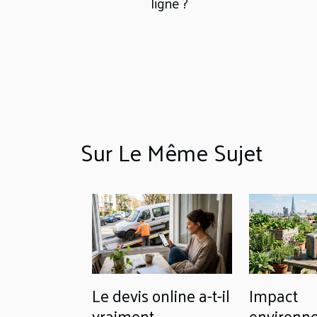
ligne ?
Sur Le Même Sujet
Le devis online a-t-il
Impact
vraiment
environn