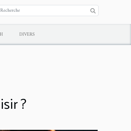
CH
DIVERS
sir ?