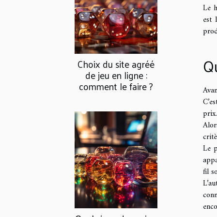
Le h
est 
prod
Qu
Choix du site agréé
de jeu en ligne :
comment le faire ?
Avan
C’es
prix.
Alor
critè
Le p
appa
fil 
L’au
conn
enco