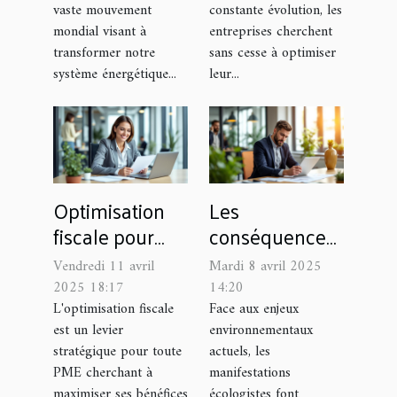
vaste mouvement
constante évolution, les
défis
mondial visant à
entreprises cherchent
transformer notre
sans cesse à optimiser
système énergétique...
leur...
Optimisation
Les
fiscale pour
conséquences
PME les
économiques
Vendredi 11 avril
Mardi 8 avril 2025
strategies
de la fin des
2025 18:17
14:20
legales pour
protestations
L'optimisation fiscale
Face aux enjeux
est un levier
environnementaux
réduire les
écologistes
stratégique pour toute
actuels, les
impôts
PME cherchant à
manifestations
maximiser ses bénéfices
écologistes font