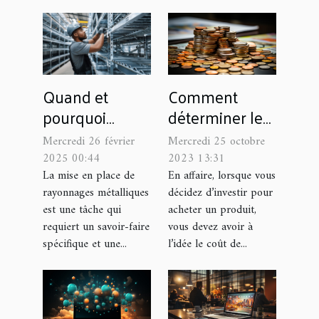
Comment
Quand et
déterminer le
pourquoi
coût de revient
engager un
Mercredi 25 octobre
Mercredi 26 février
d’un produit ?
expert pour
2023 13:31
2025 00:44
l'installation de
En affaire, lorsque vous
La mise en place de
décidez d’investir pour
rayonnages métalliques
rayonnages
acheter un produit,
est une tâche qui
métalliques
vous devez avoir à
requiert un savoir-faire
l’idée le coût de...
spécifique et une...