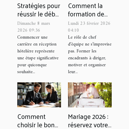
Stratégies pour
Comment la
réussir le début
formation de
de carrière en
chef d'équipe
Dimanche 8 mars
Lundi 23 février 2026
réception
booste-t-elle la
2026 09:36
04:10
hôtelière
performance ?
Commencer une
Le rôle de chef
carrière en réception
d’équipe ne s’improvise
hôtelière représente
pas. Former les
une étape significative
encadrants à diriger,
pour quiconque
motiver et organiser
souhaite...
leur...
Comment
Mariage 2026 :
choisir le bon
réservez votre