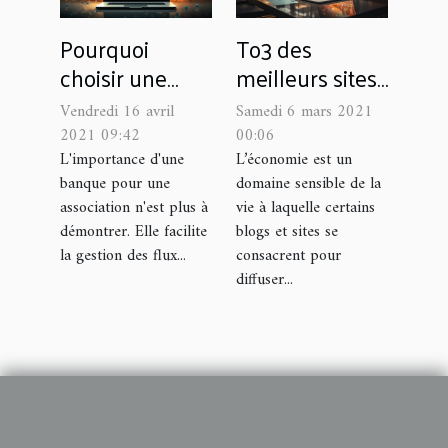
Pourquoi
To3 des
choisir une
meilleurs sites
banque en
économiques
Vendredi 16 avril
Samedi 6 mars 2021
ligne pour un
2021 09:42
00:06
compte
L'importance d'une
L’économie est un
banque pour une
domaine sensible de la
d'association ?
association n'est plus à
vie à laquelle certains
démontrer. Elle facilite
blogs et sites se
la gestion des flux...
consacrent pour
diffuser...