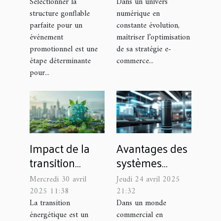
idéale pour
les ventes en
Sélectionner la
Dans un univers
structure gonflable
numérique en
votre
ligne
parfaite pour un
constante évolution,
événement
événement
maîtriser l’optimisation
promotionnel
promotionnel est une
de sa stratégie e-
étape déterminante
commerce...
pour...
Impact de la
Avantages des
transition
systèmes
énergétique
vocaux
Mercredi 30 avril
Jeudi 24 avril 2025
sur l'économie
intelligents
2025 11:38
21:32
mondiale
dans les
La transition
Dans un monde
énergétique est un
commercial en
opportunités et
entreprises