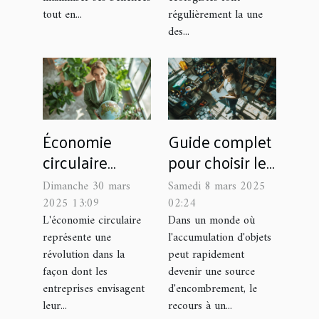
tout en...
régulièrement la une
des...
Économie
Guide complet
circulaire
pour choisir le
comment les
service de
Dimanche 30 mars
Samedi 8 mars 2025
entreprises
débarras
2025 13:09
02:24
peuvent
adapté à vos
L'économie circulaire
Dans un monde où
représente une
l'accumulation d'objets
réduire leurs
besoins
révolution dans la
peut rapidement
coûts et leur
façon dont les
devenir une source
empreinte
entreprises envisagent
d'encombrement, le
écologique
leur...
recours à un...