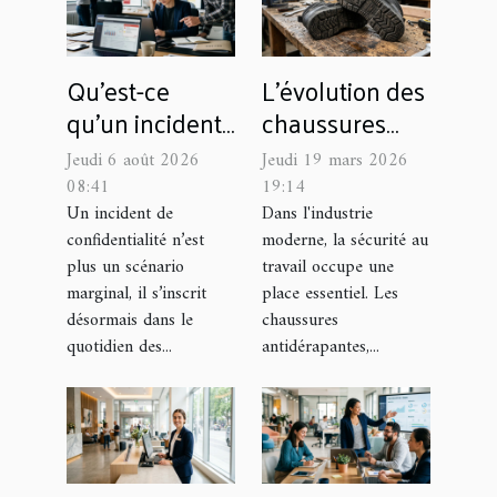
Qu’est-ce
L'évolution des
qu’un incident
chaussures
de
antidérapantes
Jeudi 6 août 2026
Jeudi 19 mars 2026
confidentialité
dans l'industrie
08:41
19:14
coûte
moderne
Un incident de
Dans l'industrie
confidentialité n’est
moderne, la sécurité au
réellement à
plus un scénario
travail occupe une
une marque
marginal, il s’inscrit
place essentiel. Les
désormais dans le
chaussures
quotidien des...
antidérapantes,...