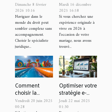
spécialiste
voiture vintage
Dimanche 8 février
Mardi 16 décembre
juridique pour
avec
2026 10:16
2025 16:58
vos besoins
Méhariviera !
Naviguer dans le
Si vous cherchez une
monde du droit peut
expérience originale à
spécifiques ?
sembler complexe sans
vivre en 2026 à
accompagnement.
l’occasion de votre
Choisir le spécialiste
mariage, nous avons
juridique...
trouvé...
Comment
Optimiser votre
choisir la
stratégie e-
structure
commerce
Vendredi 20 juin 2025
Jeudi 22 mai 2025
gonflable
pour booster
00:28
01:30