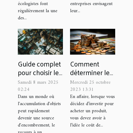
empreinte
écologistes font
entreprises envisagent
écologique
régulièrement la une
leur...
des...
Comment
Guide complet
déterminer le
pour choisir le
coût de revient
service de
Mercredi 25 octobre
Samedi 8 mars 2025
d’un produit ?
débarras
2023 13:31
02:24
adapté à vos
En affaire, lorsque vous
Dans un monde où
décidez d’investir pour
l'accumulation d'objets
besoins
acheter un produit,
peut rapidement
vous devez avoir à
devenir une source
l’idée le coût de...
d'encombrement, le
recours à un...