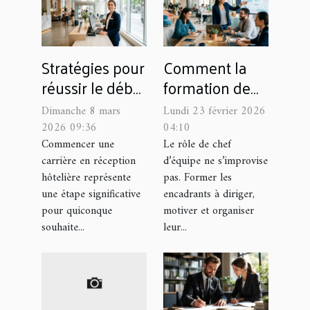
Stratégies pour
Comment la
réussir le début
formation de
de carrière en
chef d'équipe
Dimanche 8 mars
Lundi 23 février 2026
réception
booste-t-elle la
2026 09:36
04:10
hôtelière
performance ?
Commencer une
Le rôle de chef
carrière en réception
d’équipe ne s’improvise
hôtelière représente
pas. Former les
une étape significative
encadrants à diriger,
pour quiconque
motiver et organiser
souhaite...
leur...