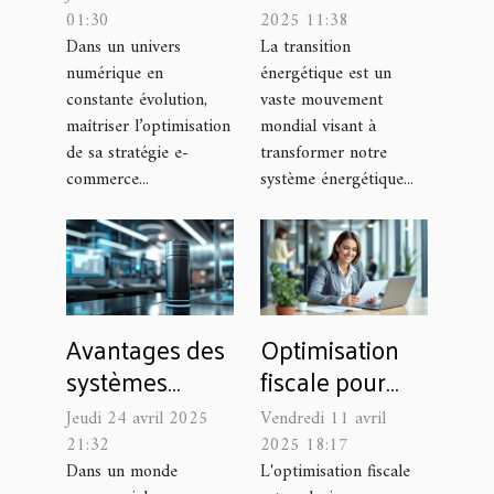
pour booster
sur l'économie
01:30
2025 11:38
les ventes en
mondiale
Dans un univers
La transition
numérique en
énergétique est un
ligne
opportunités et
constante évolution,
vaste mouvement
défis
maîtriser l’optimisation
mondial visant à
de sa stratégie e-
transformer notre
commerce...
système énergétique...
Avantages des
Optimisation
systèmes
fiscale pour
vocaux
PME les
Jeudi 24 avril 2025
Vendredi 11 avril
intelligents
strategies
21:32
2025 18:17
dans les
legales pour
Dans un monde
L'optimisation fiscale