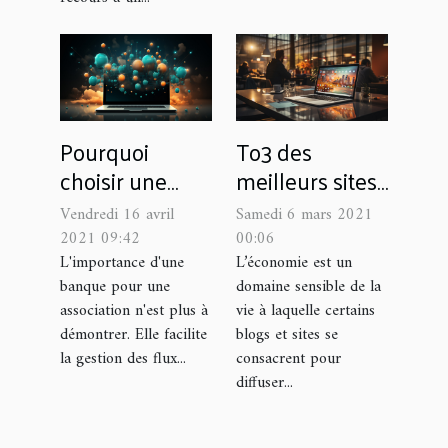
Pourquoi
To3 des
choisir une
meilleurs sites
banque en
économiques
Vendredi 16 avril
Samedi 6 mars 2021
ligne pour un
2021 09:42
00:06
compte
L'importance d'une
L’économie est un
banque pour une
domaine sensible de la
d'association ?
association n'est plus à
vie à laquelle certains
démontrer. Elle facilite
blogs et sites se
la gestion des flux...
consacrent pour
diffuser...