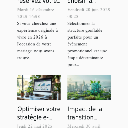
réservez votre
choisir la
voiture vintage
structure
Mardi 16 décembre
Vendredi 20 juin 2025
avec
gonflable
2025 16:58
00:28
Méhariviera !
idéale pour
Si vous cherchez une
Sélectionner la
expérience originale à
structure gonflable
votre
vivre en 2026 à
parfaite pour un
événement
l’occasion de votre
événement
promotionnel
mariage, nous avons
promotionnel est une
trouvé...
étape déterminante
pour...
Optimiser votre
Impact de la
stratégie e-
transition
commerce
énergétique
Jeudi 22 mai 2025
Mercredi 30 avril