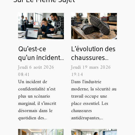
Qu’est-ce
L'évolution des
qu’un incident
chaussures
de
antidérapantes
Jeudi 6 août 2026
Jeudi 19 mars 2026
confidentialité
dans l'industrie
08:41
19:14
coûte
moderne
Un incident de
Dans l'industrie
confidentialité n’est
moderne, la sécurité au
réellement à
plus un scénario
travail occupe une
une marque
marginal, il s’inscrit
place essentiel. Les
désormais dans le
chaussures
quotidien des...
antidérapantes,...