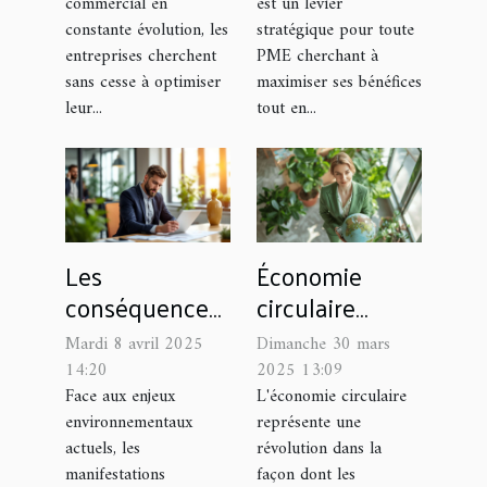
commercial en
est un levier
entreprises
réduire les
constante évolution, les
stratégique pour toute
impôts
entreprises cherchent
PME cherchant à
sans cesse à optimiser
maximiser ses bénéfices
leur...
tout en...
Les
Économie
conséquences
circulaire
économiques
comment les
Mardi 8 avril 2025
Dimanche 30 mars
de la fin des
entreprises
14:20
2025 13:09
protestations
peuvent
Face aux enjeux
L'économie circulaire
environnementaux
représente une
écologistes
réduire leurs
actuels, les
révolution dans la
coûts et leur
manifestations
façon dont les