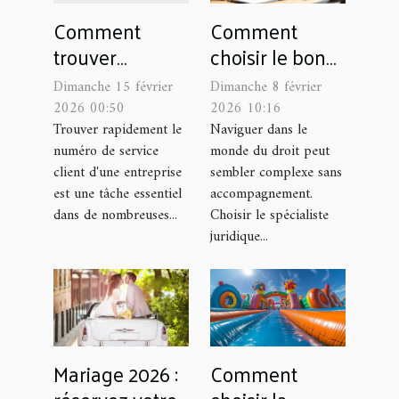
Comment
Comment
trouver
choisir le bon
rapidement le
spécialiste
Dimanche 15 février
Dimanche 8 février
numéro de
juridique pour
2026 00:50
2026 10:16
service client
vos besoins
Trouver rapidement le
Naviguer dans le
numéro de service
monde du droit peut
d'une
spécifiques ?
client d'une entreprise
sembler complexe sans
entreprise ?
est une tâche essentiel
accompagnement.
dans de nombreuses...
Choisir le spécialiste
juridique...
Mariage 2026 :
Comment