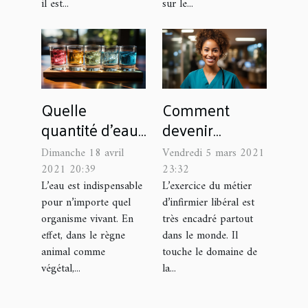
il est...
sur le...
Quelle
Comment
quantité d’eau
devenir
consommer
infirmier libéral
Dimanche 18 avril
Vendredi 5 mars 2021
par jour?
?
2021 20:39
23:32
L’eau est indispensable
L’exercice du métier
pour n’importe quel
d’infirmier libéral est
organisme vivant. En
très encadré partout
effet, dans le règne
dans le monde. Il
animal comme
touche le domaine de
végétal,...
la...