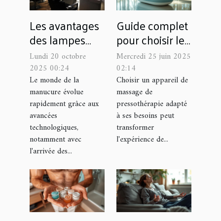
Les avantages
Guide complet
des lampes
pour choisir le
LED pour
meilleur
Lundi 20 octobre
Mercredi 25 juin 2025
ongles
appareil de
2025 00:24
02:14
comparées aux
massage de
Le monde de la
Choisir un appareil de
manucure évolue
massage de
UV
pressothérapie
rapidement grâce aux
pressothérapie adapté
avancées
à ses besoins peut
technologiques,
transformer
notamment avec
l'expérience de...
l'arrivée des...