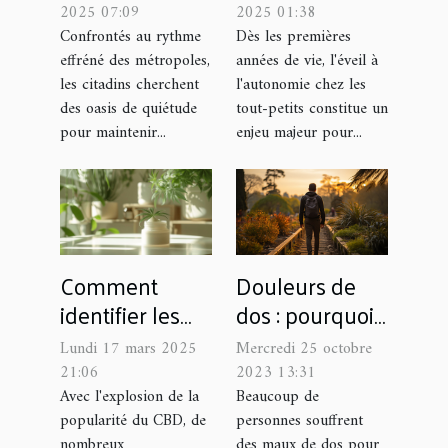
techniques et
l'autonomie
2025 07:09
2025 01:38
habitudes pour
des tout-petits
Confrontés au rythme
Dès les premières
effréné des métropoles,
années de vie, l'éveil à
une vie plus
les citadins cherchent
l'autonomie chez les
sereine en ville
des oasis de quiétude
tout-petits constitue un
pour maintenir...
enjeu majeur pour...
Douleurs de
Comment
dos : pourquoi
identifier les
opter pour
sites fiables
Mercredi 25 octobre
Lundi 17 mars 2025
l’ostéopathie ?
pour acheter
2023 13:31
21:06
du CBD à bas
Beaucoup de
Avec l'explosion de la
personnes souffrent
popularité du CBD, de
prix
des maux de dos pour
nombreux