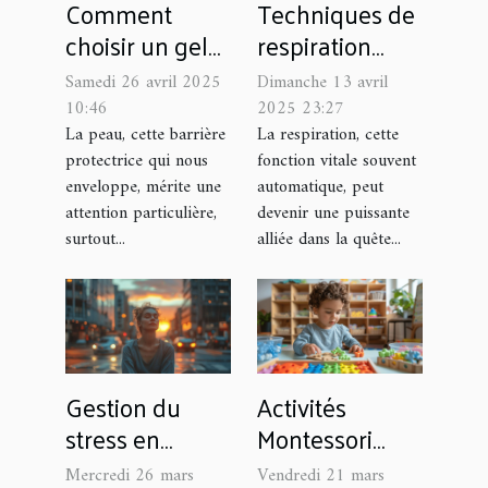
Comment
Techniques de
choisir un gel
respiration
d'hygiène
pour la
Samedi 26 avril 2025
Dimanche 13 avril
intime pour
réduction de
10:46
2025 23:27
hommes
l'anxiété
La peau, cette barrière
La respiration, cette
protectrice qui nous
fonction vitale souvent
adapté à sa
inspirez la
enveloppe, mérite une
automatique, peut
peau
tranquillité
attention particulière,
devenir une puissante
dans votre vie
surtout...
alliée dans la quête...
Gestion du
Activités
stress en
Montessori
milieu urbain
pour favoriser
Mercredi 26 mars
Vendredi 21 mars