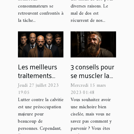
diverses raisons. Le
consommateurs se
mal de dos est
retrouvent confrontés à
récurrent de nos...
la tâche...
Les meilleurs
3 conseils pour
traitements
se muscler la
pour la calvitie
mâchoire ?
Jeudi 27 juillet 2023
Mercredi 15 mars
selon votre âge
19:05
2023 01:48
Lutter contre la calvitie
Vous souhaitez avoir
est une préoccupation
une mâchoire bien
majeure pour
ciselée, mais vous ne
beaucoup de
savez pas comment y
personnes. Cependant,
parvenir ? Vous êtes