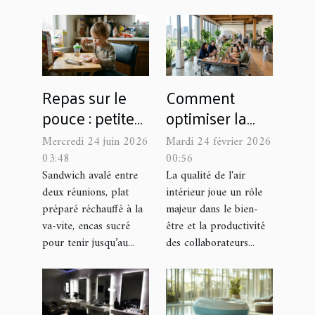
Repas sur le
Comment
pouce : petite
optimiser la
enfance de la
qualité de l'air
Mercredi 24 juin 2026
Mardi 24 février 2026
malnutrition
dans votre
03:48
00:56
moderne ?
entreprise ?
Sandwich avalé entre
La qualité de l'air
deux réunions, plat
intérieur joue un rôle
préparé réchauffé à la
majeur dans le bien-
va-vite, encas sucré
être et la productivité
pour tenir jusqu’au...
des collaborateurs...