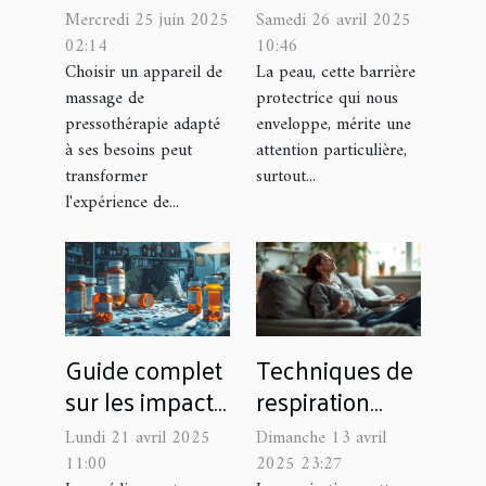
meilleur
d'hygiène
Mercredi 25 juin 2025
Samedi 26 avril 2025
appareil de
intime pour
02:14
10:46
massage de
hommes
Choisir un appareil de
La peau, cette barrière
massage de
protectrice qui nous
pressothérapie
adapté à sa
pressothérapie adapté
enveloppe, mérite une
peau
à ses besoins peut
attention particulière,
transformer
surtout...
l'expérience de...
Guide complet
Techniques de
sur les impacts
respiration
des
pour la
Lundi 21 avril 2025
Dimanche 13 avril
médicaments
réduction de
11:00
2025 23:27