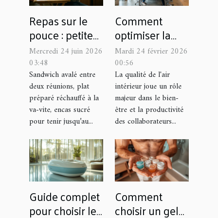
Repas sur le
Comment
pouce : petite
optimiser la
enfance de la
qualité de l'air
Mercredi 24 juin 2026
Mardi 24 février 2026
malnutrition
dans votre
03:48
00:56
moderne ?
entreprise ?
Sandwich avalé entre
La qualité de l'air
deux réunions, plat
intérieur joue un rôle
préparé réchauffé à la
majeur dans le bien-
va-vite, encas sucré
être et la productivité
pour tenir jusqu’au...
des collaborateurs...
Guide complet
Comment
pour choisir le
choisir un gel