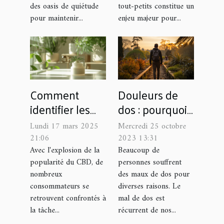
sereine en ville
des oasis de quiétude
tout-petits constitue un
pour maintenir...
enjeu majeur pour...
Douleurs de
Comment
dos : pourquoi
identifier les
opter pour
sites fiables
Mercredi 25 octobre
Lundi 17 mars 2025
l’ostéopathie ?
pour acheter
2023 13:31
21:06
du CBD à bas
Beaucoup de
Avec l'explosion de la
personnes souffrent
popularité du CBD, de
prix
des maux de dos pour
nombreux
diverses raisons. Le
consommateurs se
mal de dos est
retrouvent confrontés à
récurrent de nos...
la tâche...