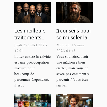
Les meilleurs
3 conseils pour
traitements
se muscler la
pour la calvitie
mâchoire ?
Jeudi 27 juillet 2023
Mercredi 15 mars
selon votre âge
19:05
2023 01:48
Lutter contre la calvitie
Vous souhaitez avoir
est une préoccupation
une mâchoire bien
majeure pour
ciselée, mais vous ne
beaucoup de
savez pas comment y
personnes. Cependant,
parvenir ? Vous êtes
il est...
sur le...