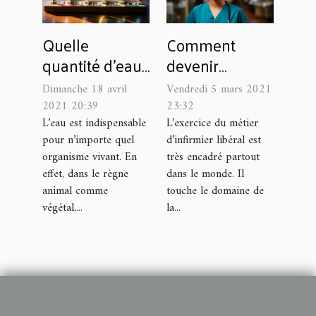
Quelle
Comment
quantité d’eau
devenir
consommer
infirmier libéral
Dimanche 18 avril
Vendredi 5 mars 2021
par jour?
?
2021 20:39
23:32
L’eau est indispensable
L’exercice du métier
pour n’importe quel
d’infirmier libéral est
organisme vivant. En
très encadré partout
effet, dans le règne
dans le monde. Il
animal comme
touche le domaine de
végétal,...
la...