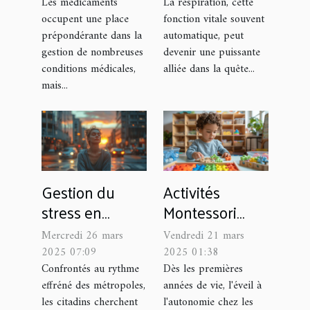
sur le désir
l'anxiété
Les médicaments
La respiration, cette
occupent une place
fonction vitale souvent
sexuel
inspirez la
prépondérante dans la
automatique, peut
tranquillité
gestion de nombreuses
devenir une puissante
dans votre vie
conditions médicales,
alliée dans la quête...
mais...
Gestion du
Activités
stress en
Montessori
milieu urbain
pour favoriser
Mercredi 26 mars
Vendredi 21 mars
techniques et
l'autonomie
2025 07:09
2025 01:38
habitudes pour
des tout-petits
Confrontés au rythme
Dès les premières
effréné des métropoles,
années de vie, l'éveil à
une vie plus
les citadins cherchent
l'autonomie chez les