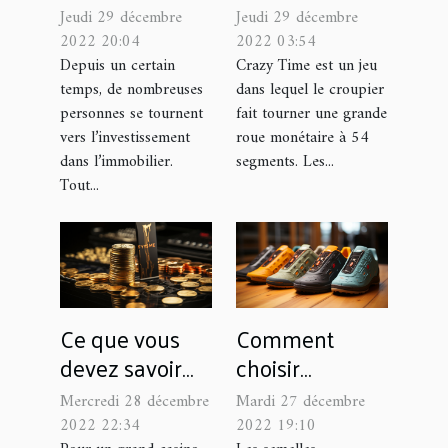
l’immobilier en
facilement au
Jeudi 29 décembre
Jeudi 29 décembre
France ?
crazy Time, le
2022 20:04
2022 03:54
jeu de casino
Depuis un certain
Crazy Time est un jeu
temps, de nombreuses
dans lequel le croupier
personnes se tournent
fait tourner une grande
vers l’investissement
roue monétaire à 54
dans l’immobilier.
segments. Les...
Tout...
Ce que vous
Comment
devez savoir
choisir
sur Mystake
parfaitement
Mercredi 28 décembre
Mardi 27 décembre
sa semelle
2022 22:34
2022 19:10