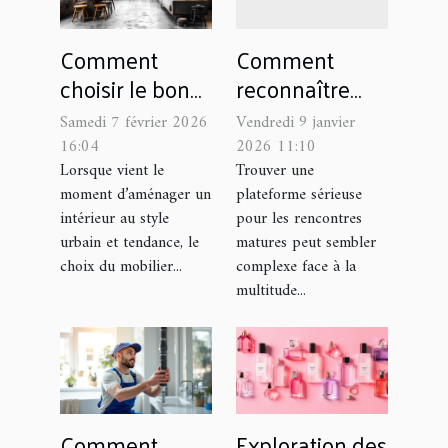
Comment
Comment
choisir le bon
reconnaître
meuble
une plateforme
Samedi 7 février 2026
Vendredi 9 janvier
industriel pour
sérieuse pour
16:04
2026 11:10
votre espace
rencontres
Lorsque vient le
Trouver une
moment d’aménager un
plateforme sérieuse
matures ?
intérieur au style
pour les rencontres
urbain et tendance, le
matures peut sembler
choix du mobilier...
complexe face à la
multitude...
Comment
Exploration des