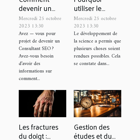
devenir un
utiliser le
Consultant
MFS501-BYOD -
Mercredi 25 octobre
Mercredi 25 octobre
SEO ?
Sélecteur 5x1
2023 13:30
2023 13:30
BYOD,
Avez — vous pour
Le développement de
projet de devenir un
la science a permis que
4K@60Hz 4:4:4
Consultant SEO ?
plusieurs choses soient
?
Avez-vous besoin
rendues possibles. Cela
d’avoir des
se constate dans...
informations sur
comment...
Les fractures
Gestion des
du doigt :
études et du