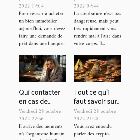
conseils pour
des
2022 19:04
2022 09:44
maximiser vos
courbatures
Pour réussir à acheter
La courbature n'est pas
un bien immobilier
dangereuse, mais peut
chances de
rapidement ?
aujourd’hui, vous devez
très rapidement vous
l’obtenir
faire une demande de
rendre mal à l’aise dans
prêt dans une banque...
votre corps. Il...
Qui contacter
Tout ce qu'il
en cas de
faut savoir sur
malaise ?
l'échange de
Vendredi 28 octobre
Vendredi 28 octobre
crypto-
2022 22:36
2022 21:28
monnaies
Il arrive des moments
Vous avez entendu
où l’organisme humain
parler des crypto-