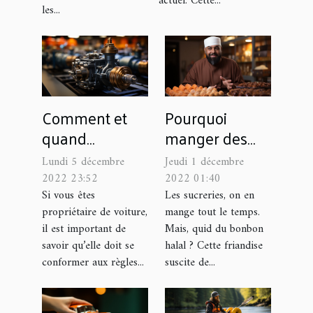
actuel. Cette...
les...
Comment et
Pourquoi
quand
manger des
remplacer la
bonbons halal
Lundi 5 décembre
Jeudi 1 décembre
vanne EGR de
?
2022 23:52
2022 01:40
sa voiture ?
Si vous êtes
Les sucreries, on en
propriétaire de voiture,
mange tout le temps.
il est important de
Mais, quid du bonbon
savoir qu’elle doit se
halal ? Cette friandise
conformer aux règles...
suscite de...