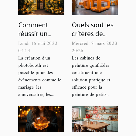
Comment
Quels sont les
réussir un
critères de
photobooth
choix d’une
Lundi 15 mai 2023
Mercredi 8 mars 2023
pour des
cabine de
04:14
20:26
événements en
peinture
La création d’un
Les cabines de
photobooth est
peinture gonflables
plein air ?
gonflable ?
possible pour des
constituent une
événements comme le
solution pratique et
mariage, les
efficace pour la
anniversaires, les...
peinture de petits...