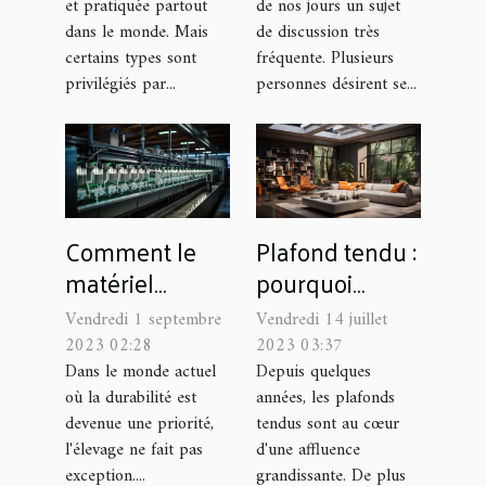
et pratiquée partout
de nos jours un sujet
dans le monde. Mais
de discussion très
certains types sont
fréquente. Plusieurs
privilégiés par...
personnes désirent se...
Comment le
Plafond tendu :
matériel
pourquoi
d'élevage aide
confier la pose
Vendredi 1 septembre
Vendredi 14 juillet
à la durabilité
à un spécialiste
2023 02:28
2023 03:37
?
Dans le monde actuel
Depuis quelques
où la durabilité est
années, les plafonds
devenue une priorité,
tendus sont au cœur
l'élevage ne fait pas
d'une affluence
exception....
grandissante. De plus