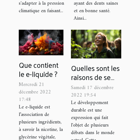
éclatantes ?
s'adapter à la pression
ayant des dents saines
climatique en faisant...
et en bonne santé.
Ainsi...
Que contient
Quelles sont les
le e-liquide ?
raisons de se
former aux
Mercredi 21
Samedi 17 décembre
décembre 2022
métiers de
2022 19:54
17:48
l’environnement
Le développement
Le e-liquide est
durable est une
et du
l’association de
expression qui fait
développement
plusieurs ingrédients,
l'objet de plusieurs
durable ?
à savoir la nicotine, la
débats dans le monde
glycérine végétale,