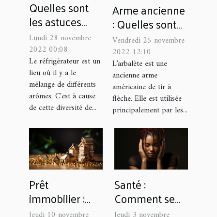
Quelles sont
Arme ancienne
les astuces
: Quelles sont
pour avoir une
les
Lundi 28 novembre
Vendredi 25 novembre
bonne odeur
caractéristiques
2022 00:08
2022 12:10
dans son
Le réfrigérateur est un
d’une arbalète
L’arbalète est une
lieu où il y a le
réfrigérateur ?
ancienne arme
à poulies ?
mélange de différents
américaine de tir à
arômes. C'est à cause
flèche. Elle est utilisée
de cette diversité de...
principalement par les...
Prêt
Santé :
immobilier :
Comment se
quelques
débarrasser
Jeudi 10 novembre
Jeudi 3 novembre