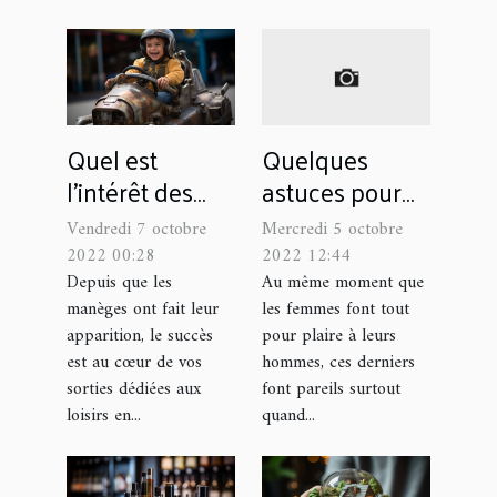
Quel est
Quelques
l’intérêt des
astuces pour
manèges pour
agrandir son
Vendredi 7 octobre
Mercredi 5 octobre
enfant ?
pénis sans
2022 00:28
2022 12:44
exercices
Depuis que les
Au même moment que
manèges ont fait leur
les femmes font tout
apparition, le succès
pour plaire à leurs
est au cœur de vos
hommes, ces derniers
sorties dédiées aux
font pareils surtout
loisirs en...
quand...