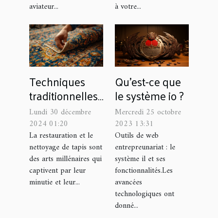
aviateur...
à votre...
Qu'est-ce que
Techniques
le système io ?
traditionnelles
pour la
Mercredi 25 octobre
Lundi 30 décembre
restauration et
2023 13:31
2024 01:20
le nettoyage de
Outils de web
La restauration et le
entrepreunariat : le
nettoyage de tapis sont
tapis
système il et ses
des arts millénaires qui
fonctionnalités.Les
captivent par leur
avancées
minutie et leur...
technologiques ont
donné...