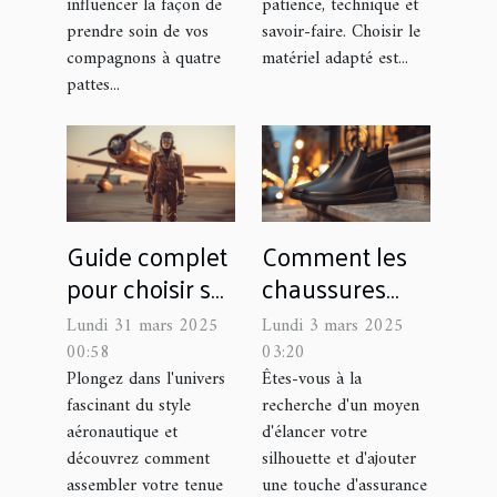
influencer la façon de
patience, technique et
prendre soin de vos
savoir-faire. Choisir le
compagnons à quatre
matériel adapté est...
pattes...
Guide complet
Comment les
pour choisir sa
chaussures
tenue aviateur
rehaussantes
Lundi 31 mars 2025
Lundi 3 mars 2025
idéale
peuvent
00:58
03:20
transformer
Plongez dans l'univers
Êtes-vous à la
fascinant du style
recherche d'un moyen
votre style et
aéronautique et
d'élancer votre
confiance
découvrez comment
silhouette et d'ajouter
assembler votre tenue
une touche d'assurance