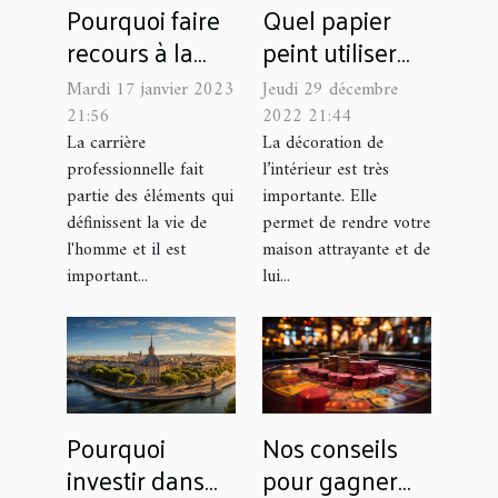
Pourquoi faire
Quel papier
recours à la
peint utiliser
voyance pour
pour décorer la
Mardi 17 janvier 2023
Jeudi 29 décembre
son avenir
cuisine ?
21:56
2022 21:44
professionnel ?
La carrière
La décoration de
professionnelle fait
l’intérieur est très
partie des éléments qui
importante. Elle
définissent la vie de
permet de rendre votre
l'homme et il est
maison attrayante et de
important...
lui...
Pourquoi
Nos conseils
investir dans
pour gagner