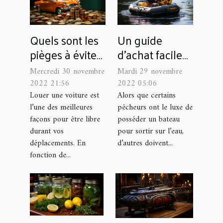
Quels sont les
Un guide
pièges à éviter
d’achat facile
lors de la
des meilleurs
Mercredi 30 novembre
Mardi 29 novembre
location d’une
tubes flottants
2022 21:56
2022 05:06
voiture avec
de pêche
Louer une voiture est
Alors que certains
l’une des meilleures
pêcheurs ont le luxe de
une agence ?
façons pour être libre
posséder un bateau
durant vos
pour sortir sur l’eau,
déplacements. En
d’autres doivent...
fonction de...