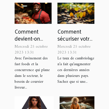
Comment
Comment
devient-on
sécuriser votre
coursier livreur
maison ?
Mercredi 25 octobre
Mercredi 25 octobre
de repas ?
2023 13:31
2023 13:31
Avec l’avènement des
Le taux de cambriolage
fast foods et la
n’a fait qu’augmenter
concurrence qui plane
ces dernières années
dans le secteur, le
dans plusieurs pays.
besoin de coursier
Sachez que si une...
livreur...