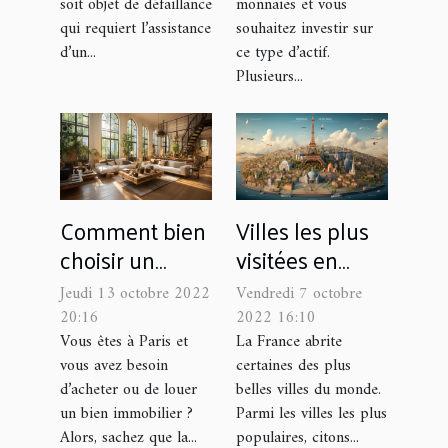
soit objet de défaillance
monnaies et vous
qui requiert l’assistance
souhaitez investir sur
d’un...
ce type d’actif.
Plusieurs...
Comment bien
Villes les plus
choisir un
visitées en
chasseur
France
Jeudi 13 octobre 2022
Vendredi 7 octobre
d’appartement
20:16
2022 16:10
à Paris ?old
Vous êtes à Paris et
La France abrite
vous avez besoin
certaines des plus
d’acheter ou de louer
belles villes du monde.
un bien immobilier ?
Parmi les villes les plus
Alors, sachez que la...
populaires, citons...