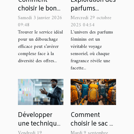
choisir le bon
parfums
service pour un
féminins :
Samedi 3 janvier 2026
Mercredi 29 octobre
débouchage
Comment
09:48
2025 04:54
efficace ?
choisir selon
Trouver le service idéal
L'univers des parfums
pour un débouchage
féminins est un
l'intensité et
efficace peut s’avérer
véritable voyage
l'occasion ?
complexe face à la
sensoriel, où chaque
diversité des offres...
fragrance révèle une
facette...
Développer
Comment
une technique
choisir le sac à
de pitching :
dos parfait
Vendredi 19
Mardi 9 septembre