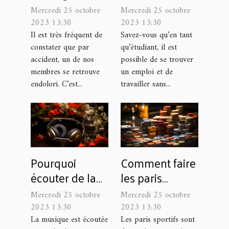
parlons-en !
travail à temps
Mercredi 25 octobre
Mercredi 25 octobre
partiel :
2023 13:30
2023 13:30
Comment s'y
Il est très fréquent de
Savez-vous qu’en tant
constater que par
qu’étudiant, il est
prendre ?
accident, un de nos
possible de se trouver
membres se retrouve
un emploi et de
endolori. C’est...
travailler sans...
Pourquoi
Comment faire
écouter de la
les paris
musique
sportifs ?
Mercredi 25 octobre
Mercredi 25 octobre
classique ?
2023 13:30
2023 13:30
La musique est écoutée
Les paris sportifs sont