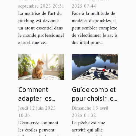
conseils et
pour chaque
septembre 2025 20:31
2025 07:44
astuces
occasion ?
La maîtrise de l’art du
Face à la multitude de
pitching est devenue
modèles disponibles, il
un atout essentiel dans
peut sembler complexe
le monde professionnel
de sélectionner le sac à
actuel, que ce...
dos idéal pour...
Comment
Guide complet
adapter les
pour choisir le
soins de votre
matériel de
Jeudi 12 juin 2025
Dimanche 13 avril
animal selon
pêche adapté à
10:36
2025 01:32
son signe
chaque type de
Découvrez comment
La pêche est une
les étoiles peuvent
activité qui allie
astrologique
poisson