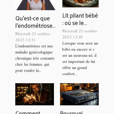
Lit pliant bébé
Qu’est-ce que
: où se le
l’endométriose ?
procurer ?
Symptômes et
Mercredi 25 octobre
Mercredi 25 octobre
2023 13:30
traitements
2023 13:31
Lorsque vous avez un
L’endométriose est une
bébé ou encore si «
maladie gynécologique
est un nouveau-né, il
chronique très courante
est important de lui
chez les femmes, qui
offrir un grand
peut rendre la...
confort...
Comment
Pourquoi