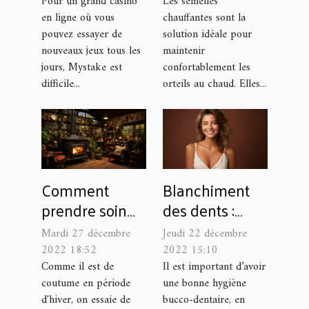
chauffante ?
Pour un grand casino
Les semelles
en ligne où vous
chauffantes sont la
pouvez essayer de
solution idéale pour
nouveaux jeux tous les
maintenir
jours, Mystake est
confortablement les
difficile...
orteils au chaud. Elles...
Comment
Blanchiment
prendre soin
des dents :
de votre poêle
quelles sont les
Mardi 27 décembre
Jeudi 22 décembre
à pétrole?
solutions
2022 18:52
2022 15:10
naturelles pour
Comme il est de
Il est important d’avoir
coutume en période
une bonne hygiène
des dents
d'hiver, on essaie de
bucco-dentaire, en