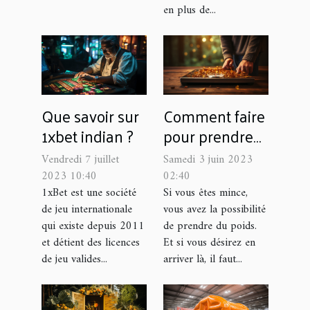
en plus de...
Que savoir sur
Comment faire
1xbet indian ?
pour prendre
du poids ?
Vendredi 7 juillet
Samedi 3 juin 2023
2023 10:40
02:40
1xBet est une société
Si vous êtes mince,
de jeu internationale
vous avez la possibilité
qui existe depuis 2011
de prendre du poids.
et détient des licences
Et si vous désirez en
de jeu valides...
arriver là, il faut...