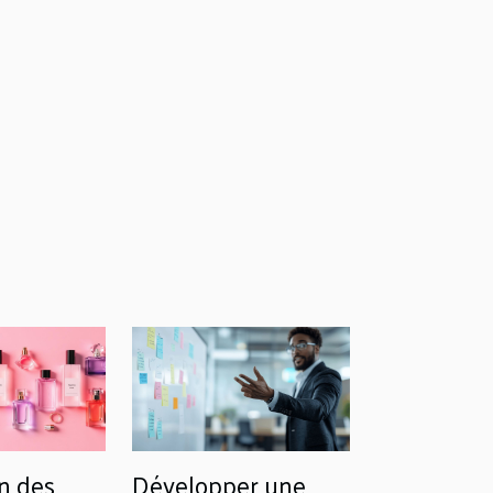
n des
Développer une