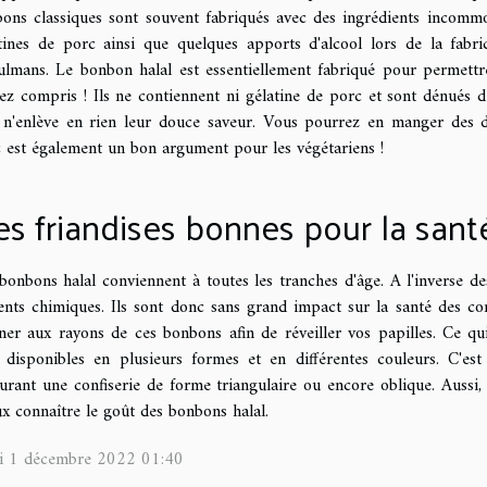
ons classiques sont souvent fabriqués avec des ingrédients incomm
tines de porc ainsi que quelques apports d'alcool lors de la fabri
lmans. Le bonbon halal est essentiellement fabriqué pour permettre 
rez compris ! Ils ne contiennent ni gélatine de porc et sont dénués de
 n'enlève en rien leur douce saveur. Vous pourrez en manger des di
 est également un bon argument pour les végétariens !
s friandises bonnes pour la sant
bonbons halal conviennent à toutes les tranches d'âge. A l'inverse d
ents chimiques. Ils sont donc sans grand impact sur la santé des co
ner aux rayons de ces bonbons afin de réveiller vos papilles. Ce qui 
 disponibles en plusieurs formes et en différentes couleurs. C'e
urant une confiserie de forme triangulaire ou encore oblique. Aussi, l
x connaître le goût des bonbons halal.
di 1 décembre 2022 01:40