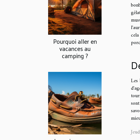
bonb
géla
musu
l'au
cela
Pourquoi aller en
porc
vacances au
camping ?
De
Les 
d'ag
tour
sont
savo
mieu
Jeu