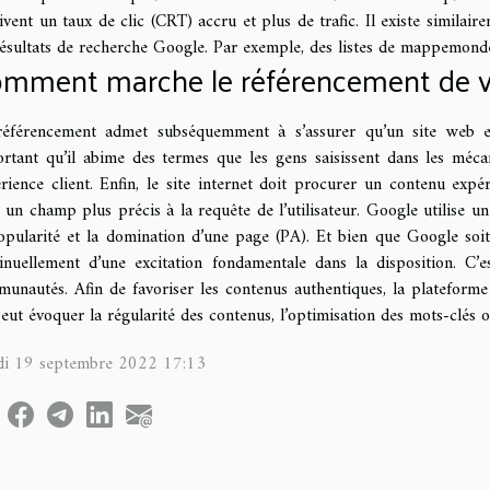
ivent un taux de clic (CRT) accru et plus de trafic. Il existe similai
résultats de recherche Google. Par exemple, des listes de mappemondes
mment marche le référencement de vo
éférencement admet subséquemment à s’assurer qu’un site web est
rtant qu’il abime des termes que les gens saisissent dans les méc
rience client. Enfin, le site internet doit procurer un contenu exp
 un champ plus précis à la requête de l’utilisateur. Google utilise 
opularité et la domination d’une page (PA). Et bien que Google soit
inuellement d’une excitation fondamentale dans la disposition. C
unautés. Afin de favoriser les contenus authentiques, la plateforme
eut évoquer la régularité des contenus, l’optimisation des mots-clés 
di 19 septembre 2022 17:13