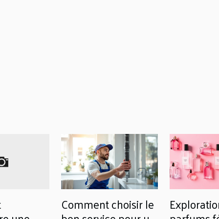
t
Comment choisir le
Exploratio
re une
bon service pour un
parfums fé