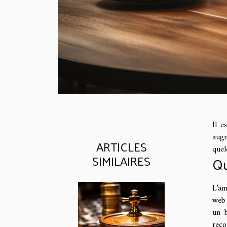
Il e
augm
ARTICLES
quel
SIMILAIRES
Qu
L’am
web 
un 
reço