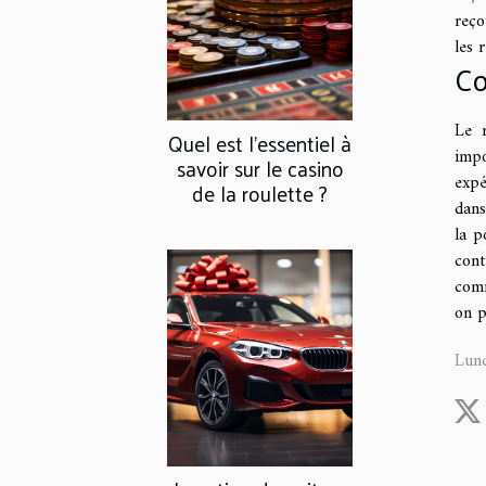
reço
les 
Co
Le r
Quel est l’essentiel à
impo
savoir sur le casino
expé
de la roulette ?
dans
la p
cont
comm
on p
Lun