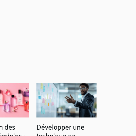
n des
Développer une
minins :
technique de