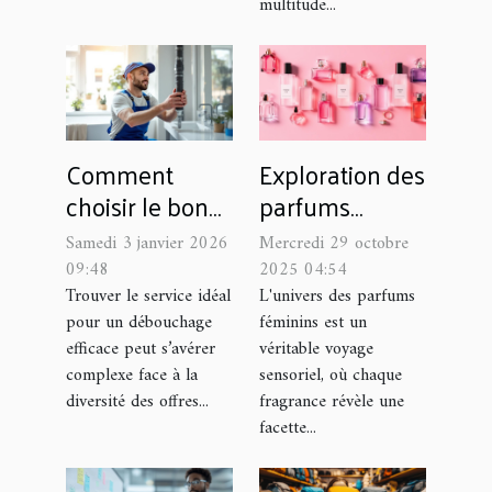
multitude...
Comment
Exploration des
choisir le bon
parfums
service pour un
féminins :
Samedi 3 janvier 2026
Mercredi 29 octobre
débouchage
Comment
09:48
2025 04:54
efficace ?
choisir selon
Trouver le service idéal
L'univers des parfums
pour un débouchage
féminins est un
l'intensité et
efficace peut s’avérer
véritable voyage
l'occasion ?
complexe face à la
sensoriel, où chaque
diversité des offres...
fragrance révèle une
facette...