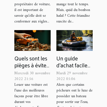
propriétaire de voiture,
mange tout le temps.
il est important de
Mais, quid du bonbon
savoir qu’elle doit se
halal ? Cette friandise
conformer aux règles...
suscite de...
Quels sont les
Un guide
pièges à éviter
d’achat facile
lors de la
des meilleurs
Mercredi 30 novembre
Mardi 29 novembre
location d’une
tubes flottants
2022 21:56
2022 05:06
voiture avec
de pêche
Louer une voiture est
Alors que certains
l’une des meilleures
pêcheurs ont le luxe de
une agence ?
façons pour être libre
posséder un bateau
durant vos
pour sortir sur l’eau,