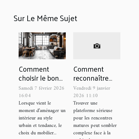
Sur Le Même Sujet
Comment
Comment
choisir le bon
reconnaître
meuble
une plateforme
Samedi 7 février 2026
Vendredi 9 janvier
industriel pour
sérieuse pour
16:04
2026 11:10
votre espace
rencontres
Lorsque vient le
Trouver une
moment d’aménager un
plateforme sérieuse
matures ?
intérieur au style
pour les rencontres
urbain et tendance, le
matures peut sembler
choix du mobilier...
complexe face à la