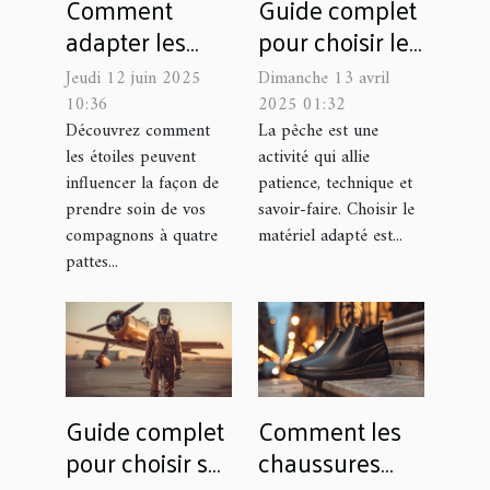
Comment
Guide complet
adapter les
pour choisir le
soins de votre
matériel de
Jeudi 12 juin 2025
Dimanche 13 avril
animal selon
pêche adapté à
10:36
2025 01:32
son signe
chaque type de
Découvrez comment
La pêche est une
les étoiles peuvent
activité qui allie
astrologique
poisson
influencer la façon de
patience, technique et
prendre soin de vos
savoir-faire. Choisir le
compagnons à quatre
matériel adapté est...
pattes...
Guide complet
Comment les
pour choisir sa
chaussures