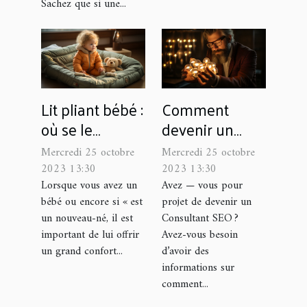
Sachez que si une...
Lit pliant bébé :
Comment
où se le
devenir un
procurer ?
Consultant
Mercredi 25 octobre
Mercredi 25 octobre
SEO ?
2023 13:30
2023 13:30
Lorsque vous avez un
Avez — vous pour
bébé ou encore si « est
projet de devenir un
un nouveau-né, il est
Consultant SEO ?
important de lui offrir
Avez-vous besoin
un grand confort...
d’avoir des
informations sur
comment...