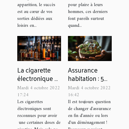
apparition, le succès
pour plaire à leurs
est au cœur de vos
hommes, ces derniers
sorties dédiées aux
font pareils surtout
loisirs en...
quand...
La cigarette
Assurance
électronique
habitation : 5
peut-elle nuire
astuces pour
Mardi 4 octobre 2022
Mardi 4 octobre 2022
à la santé
bien la choisir
17:24
16:42
humaine ?
Les cigarettes
Il est toujours question
électroniques sont
de changer d'assurance
reconnues pour avoir
en fin d'année ou lors
une certaines doses de
d'un déménagement !