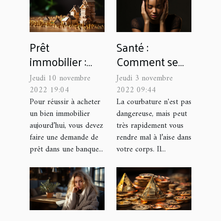
Prêt
Santé :
immobilier :
Comment se
quelques
débarrasser
Jeudi 10 novembre
Jeudi 3 novembre
conseils pour
des
2022 19:04
2022 09:44
maximiser vos
courbatures
Pour réussir à acheter
La courbature n'est pas
un bien immobilier
dangereuse, mais peut
chances de
rapidement ?
aujourd’hui, vous devez
très rapidement vous
l’obtenir
faire une demande de
rendre mal à l’aise dans
prêt dans une banque...
votre corps. Il...