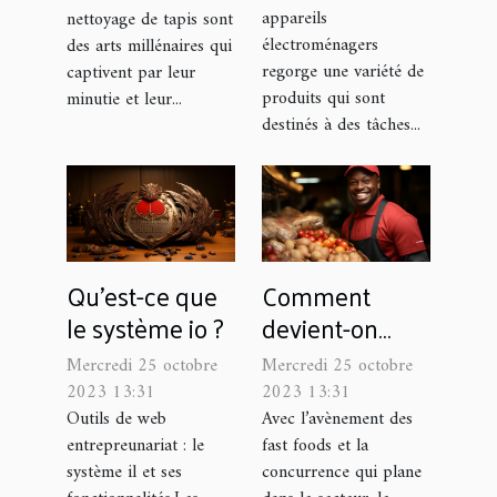
appareils
nettoyage de tapis sont
tapis
électroménagers
des arts millénaires qui
regorge une variété de
captivent par leur
produits qui sont
minutie et leur...
destinés à des tâches...
Qu'est-ce que
Comment
le système io ?
devient-on
coursier livreur
Mercredi 25 octobre
Mercredi 25 octobre
de repas ?
2023 13:31
2023 13:31
Outils de web
Avec l’avènement des
entrepreunariat : le
fast foods et la
système il et ses
concurrence qui plane