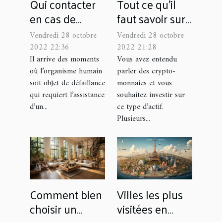
Qui contacter
Tout ce qu'il
en cas de
faut savoir sur
malaise ?
l'échange de
Vendredi 28 octobre
Vendredi 28 octobre
crypto-
2022 22:36
2022 21:28
monnaies
Il arrive des moments
Vous avez entendu
où l’organisme humain
parler des crypto-
soit objet de défaillance
monnaies et vous
qui requiert l’assistance
souhaitez investir sur
d’un...
ce type d’actif.
Plusieurs...
Comment bien
Villes les plus
choisir un
visitées en