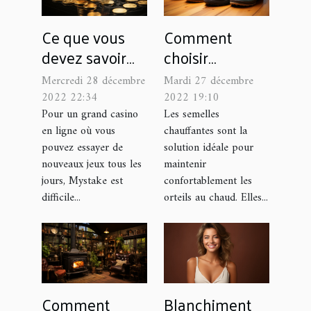
Ce que vous
Comment
devez savoir
choisir
sur Mystake
parfaitement
Mercredi 28 décembre
Mardi 27 décembre
sa semelle
2022 22:34
2022 19:10
chauffante ?
Pour un grand casino
Les semelles
en ligne où vous
chauffantes sont la
pouvez essayer de
solution idéale pour
nouveaux jeux tous les
maintenir
jours, Mystake est
confortablement les
difficile...
orteils au chaud. Elles...
Comment
Blanchiment