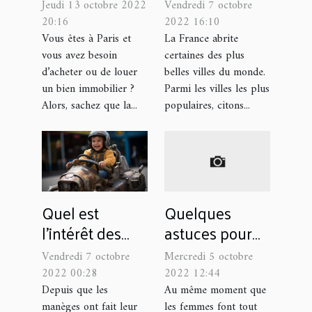
chasseur
France
Jeudi 13 octobre 2022
Vendredi 7 octobre
d’appartement
20:16
2022 16:10
à Paris ?old
Vous êtes à Paris et
La France abrite
vous avez besoin
certaines des plus
d’acheter ou de louer
belles villes du monde.
un bien immobilier ?
Parmi les villes les plus
Alors, sachez que la...
populaires, citons...
Quel est
Quelques
l’intérêt des
astuces pour
manèges pour
agrandir son
Vendredi 7 octobre
Mercredi 5 octobre
enfant ?
pénis sans
2022 00:28
2022 12:44
exercices
Depuis que les
Au même moment que
manèges ont fait leur
les femmes font tout