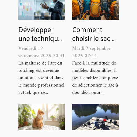
Développer
Comment
une technique
choisir le sac à
de pitching :
dos parfait
Vendredi 19
Mardi 9 septembre
conseils et
pour chaque
septembre 2025 20:31
2025 07:44
astuces
occasion ?
La maîtrise de l’art du
Face à la multitude de
pitching est devenue
modèles disponibles, il
un atout essentiel dans
peut sembler complexe
le monde professionnel
de sélectionner le sac à
actuel, que ce...
dos idéal pour...