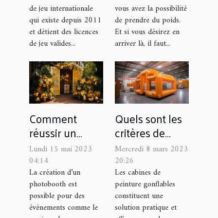
de jeu internationale
vous avez la possibilité
qui existe depuis 2011
de prendre du poids.
et détient des licences
Et si vous désirez en
de jeu valides...
arriver là, il faut...
Comment
Quels sont les
réussir un
critères de
photobooth
choix d’une
Lundi 15 mai 2023
Mercredi 8 mars 2023
pour des
cabine de
04:14
20:26
événements en
peinture
La création d’un
Les cabines de
photobooth est
peinture gonflables
plein air ?
gonflable ?
possible pour des
constituent une
événements comme le
solution pratique et