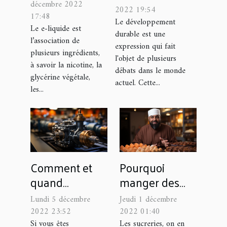
décembre 2022
métiers de
2022 19:54
17:48
l’environnement
Le développement
Le e-liquide est
durable est une
et du
l’association de
expression qui fait
développement
plusieurs ingrédients,
l'objet de plusieurs
durable ?
à savoir la nicotine, la
débats dans le monde
glycérine végétale,
actuel. Cette...
les...
Comment et
Pourquoi
quand
manger des
remplacer la
bonbons halal
Lundi 5 décembre
Jeudi 1 décembre
vanne EGR de
?
2022 23:52
2022 01:40
sa voiture ?
Si vous êtes
Les sucreries, on en