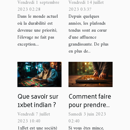
d'élevage aide
confier la pose
Vendredi 1 septembre
Vendredi 14 juillet
à la durabilité
à un spécialiste
2023 02:28
2023 03:37
?
Dans le monde actuel
Depuis quelques
où la durabilité est
années, les plafonds
devenue une priorité,
tendus sont au cœur
l'élevage ne fait pas
d'une affluence
exception....
grandissante. De plus
en plus de...
Que savoir sur
Comment faire
1xbet indian ?
pour prendre
du poids ?
Vendredi 7 juillet
Samedi 3 juin 2023
2023 10:40
02:40
1xBet est une société
Si vous êtes mince,