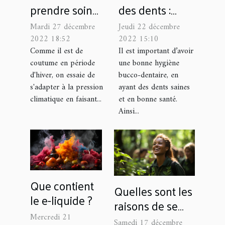
prendre soin
des dents :
de votre poêle
quelles sont les
Mardi 27 décembre
Jeudi 22 décembre
à pétrole?
solutions
2022 18:52
2022 15:10
naturelles pour
Comme il est de
Il est important d’avoir
coutume en période
une bonne hygiène
des dents
d'hiver, on essaie de
bucco-dentaire, en
éclatantes ?
s'adapter à la pression
ayant des dents saines
climatique en faisant...
et en bonne santé.
Ainsi...
Que contient
Quelles sont les
le e-liquide ?
raisons de se
former aux
Mercredi 21
Samedi 17 décembre