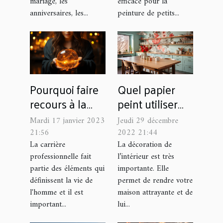
mariage, les
efficace pour la
anniversaires, les...
peinture de petits...
Pourquoi faire
Quel papier
recours à la
peint utiliser
voyance pour
pour décorer la
Mardi 17 janvier 2023
Jeudi 29 décembre
son avenir
cuisine ?
21:56
2022 21:44
professionnel ?
La carrière
La décoration de
professionnelle fait
l’intérieur est très
partie des éléments qui
importante. Elle
définissent la vie de
permet de rendre votre
l'homme et il est
maison attrayante et de
important...
lui...