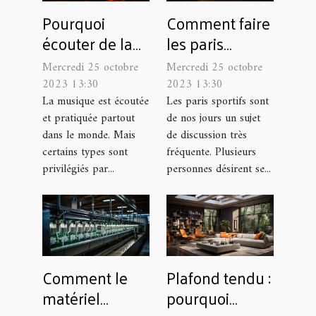
Pourquoi
Comment faire
écouter de la
les paris
musique
sportifs ?
Mercredi 25 octobre
Mercredi 25 octobre
classique ?
2023 13:30
2023 13:30
La musique est écoutée
Les paris sportifs sont
et pratiquée partout
de nos jours un sujet
dans le monde. Mais
de discussion très
certains types sont
fréquente. Plusieurs
privilégiés par...
personnes désirent se...
Comment le
Plafond tendu :
matériel
pourquoi