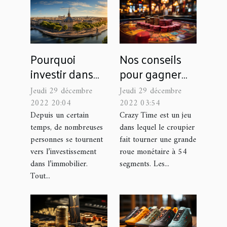
Pourquoi
Nos conseils
investir dans
pour gagner
l’immobilier en
facilement au
Jeudi 29 décembre
Jeudi 29 décembre
France ?
crazy Time, le
2022 20:04
2022 03:54
jeu de casino
Depuis un certain
Crazy Time est un jeu
temps, de nombreuses
dans lequel le croupier
personnes se tournent
fait tourner une grande
vers l’investissement
roue monétaire à 54
dans l’immobilier.
segments. Les...
Tout...