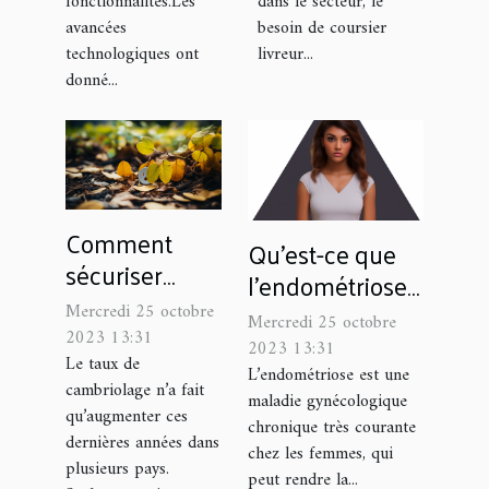
fonctionnalités.Les
dans le secteur, le
avancées
besoin de coursier
technologiques ont
livreur...
donné...
Comment
Qu’est-ce que
sécuriser
l’endométriose ?
votre maison ?
Symptômes et
Mercredi 25 octobre
Mercredi 25 octobre
2023 13:31
traitements
2023 13:31
Le taux de
L’endométriose est une
cambriolage n’a fait
maladie gynécologique
qu’augmenter ces
chronique très courante
dernières années dans
chez les femmes, qui
plusieurs pays.
peut rendre la...