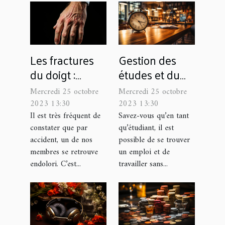
Les fractures
Gestion des
du doigt :
études et du
parlons-en !
travail à temps
Mercredi 25 octobre
Mercredi 25 octobre
partiel :
2023 13:30
2023 13:30
Comment s'y
Il est très fréquent de
Savez-vous qu’en tant
constater que par
qu’étudiant, il est
prendre ?
accident, un de nos
possible de se trouver
membres se retrouve
un emploi et de
endolori. C’est...
travailler sans...