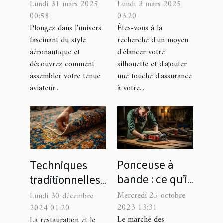
tenue aviateur
rehaussantes
Lundi 31 mars 2025
Lundi 3 mars 2025
idéale
peuvent
00:58
03:20
transformer
Plongez dans l'univers
Êtes-vous à la
fascinant du style
recherche d'un moyen
votre style et
aéronautique et
d'élancer votre
confiance
découvrez comment
silhouette et d'ajouter
assembler votre tenue
une touche d'assurance
aviateur...
à votre...
Ponceuse à
Techniques
bande : ce qu’il
traditionnelles
faut savoir ?
pour la
Mercredi 25 octobre
Lundi 30 décembre
restauration et
2023 13:31
2024 01:20
le nettoyage de
Le marché des
La restauration et le