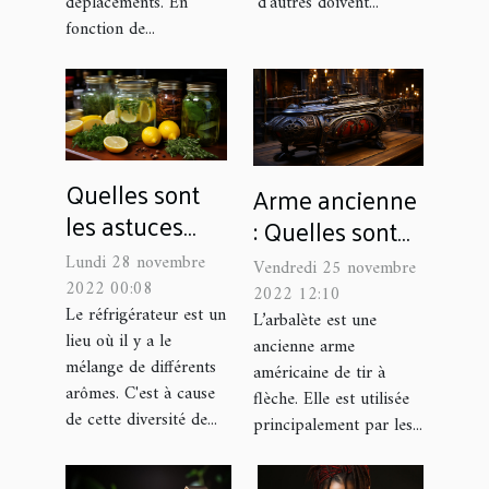
déplacements. En
d’autres doivent...
fonction de...
Quelles sont
Arme ancienne
les astuces
: Quelles sont
pour avoir une
les
Lundi 28 novembre
Vendredi 25 novembre
bonne odeur
caractéristiques
2022 00:08
2022 12:10
dans son
Le réfrigérateur est un
d’une arbalète
L’arbalète est une
lieu où il y a le
réfrigérateur ?
ancienne arme
à poulies ?
mélange de différents
américaine de tir à
arômes. C'est à cause
flèche. Elle est utilisée
de cette diversité de...
principalement par les...