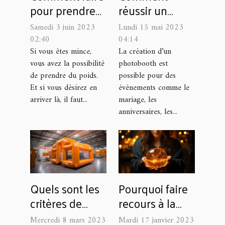
pour prendre
réussir un
du poids ?
photobooth
Samedi 3 juin 2023
Lundi 15 mai 2023
pour des
02:40
04:14
événements en
Si vous êtes mince,
La création d’un
vous avez la possibilité
photobooth est
plein air ?
de prendre du poids.
possible pour des
Et si vous désirez en
événements comme le
arriver là, il faut...
mariage, les
anniversaires, les...
Quels sont les
Pourquoi faire
critères de
recours à la
choix d’une
voyance pour
Mercredi 8 mars 2023
Mardi 17 janvier 2023