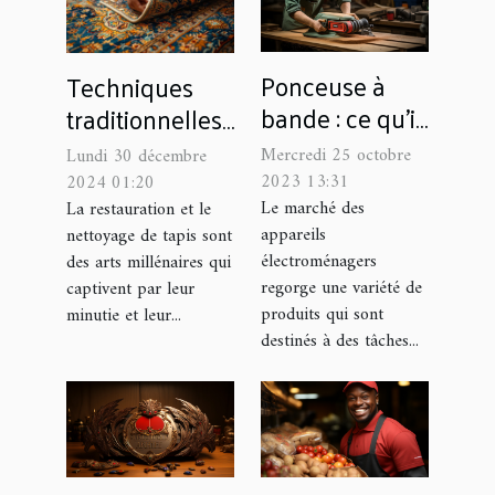
Ponceuse à
Techniques
bande : ce qu’il
traditionnelles
faut savoir ?
pour la
Mercredi 25 octobre
Lundi 30 décembre
restauration et
2023 13:31
2024 01:20
le nettoyage de
Le marché des
La restauration et le
appareils
nettoyage de tapis sont
tapis
électroménagers
des arts millénaires qui
regorge une variété de
captivent par leur
produits qui sont
minutie et leur...
destinés à des tâches...