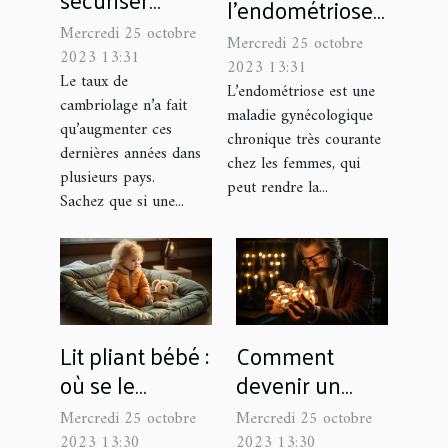
l’endométriose ?
votre maison ?
Symptômes et
Mercredi 25 octobre
Mercredi 25 octobre
2023 13:31
traitements
2023 13:31
Le taux de
L’endométriose est une
cambriolage n’a fait
maladie gynécologique
qu’augmenter ces
chronique très courante
dernières années dans
chez les femmes, qui
plusieurs pays.
peut rendre la...
Sachez que si une...
Lit pliant bébé :
Comment
où se le
devenir un
procurer ?
Consultant
Mercredi 25 octobre
Mercredi 25 octobre
SEO ?
2023 13:30
2023 13:30