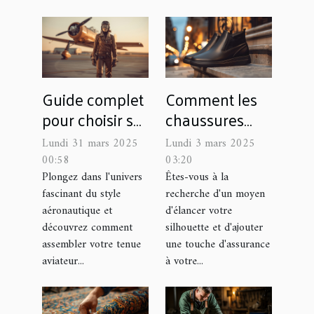
Guide complet
Comment les
pour choisir sa
chaussures
tenue aviateur
rehaussantes
Lundi 31 mars 2025
Lundi 3 mars 2025
idéale
peuvent
00:58
03:20
transformer
Plongez dans l'univers
Êtes-vous à la
fascinant du style
recherche d'un moyen
votre style et
aéronautique et
d'élancer votre
confiance
découvrez comment
silhouette et d'ajouter
assembler votre tenue
une touche d'assurance
aviateur...
à votre...