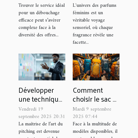
efficace ?
choisir selon
Trouver le service idéal
L'univers des parfums
pour un débouchage
féminins est un
l'intensité et
efficace peut s’avérer
véritable voyage
l'occasion ?
complexe face à la
sensoriel, où chaque
diversité des offres...
fragrance révèle une
facette...
Développer
Comment
une technique
choisir le sac à
de pitching :
dos parfait
Vendredi 19
Mardi 9 septembre
conseils et
pour chaque
septembre 2025 20:31
2025 07:44
astuces
occasion ?
La maîtrise de l’art du
Face à la multitude de
pitching est devenue
modèles disponibles, il