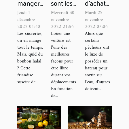
manger
sont les
d’achat
des
pièges à
facile des
Jeudi 1
Mercredi 30
Mardi 29
bonbons
éviter
meilleurs
décembre
novembre
novembre
halal ?
lors de la
tubes
2022 01:40
2022 21:56
2022 05:06
Les sucreries,
Louer une
Alors que
location
flottants
on en mange
voiture est
certains
d’une
de pêche
tout le temps.
l’une des
pêcheurs ont
voiture
Mais, quid du
meilleures
le luxe de
avec une
bonbon halal
façons pour
posséder un
agence ?
? Cette
être libre
bateau pour
friandise
durant vos
sortir sur
suscite de...
déplacements.
l’eau, d’autres
En fonction
doivent...
de...