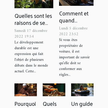
Comment et
Quelles sont les
quand
raisons de se
remplacer la
former aux
Lundi 5 décembre
Samedi 17 décembre
vanne EGR de
2022 23:52
métiers de
2022 19:54
sa voiture ?
Si vous êtes
l’environnement
Le développement
propriétaire de
durable est une
et du
voiture, il est
expression qui fait
développement
important de savoir
l'objet de plusieurs
durable ?
qu’elle doit se
débats dans le monde
conformer aux
actuel. Cette...
règles...
Pourquoi
Quels
Un guide