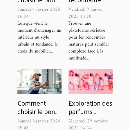
meuble
une plateforme
Samedi 7 février 2026
Vendredi 9 janvier
industriel pour
sérieuse pour
16:04
2026 11:10
votre espace
rencontres
Lorsque vient le
Trouver une
moment d’aménager un
plateforme sérieuse
matures ?
intérieur au style
pour les rencontres
urbain et tendance, le
matures peut sembler
choix du mobilier...
complexe face à la
multitude...
Comment
Exploration des
choisir le bon
parfums
service pour un
féminins :
Samedi 3 janvier 2026
Mercredi 29 octobre
débouchage
Comment
09:48
2025 04:54