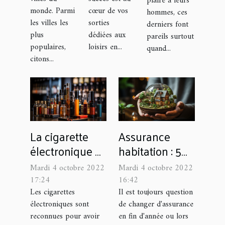
plaire à leurs
monde. Parmi
cœur de vos
hommes, ces
les villes les
sorties
derniers font
plus
dédiées aux
pareils surtout
populaires,
loisirs en...
quand...
citons...
La cigarette
Assurance
électronique
habitation : 5
peut-elle nuire
astuces pour
Mardi 4 octobre 2022
Mardi 4 octobre 2022
à la santé
bien la choisir
17:24
16:42
humaine ?
Les cigarettes
Il est toujours question
électroniques sont
de changer d'assurance
reconnues pour avoir
en fin d'année ou lors