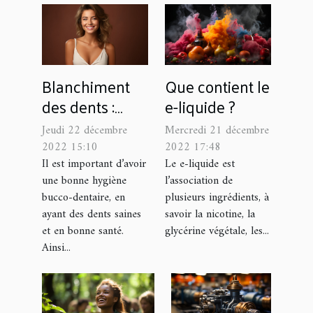
Blanchiment
Que contient le
des dents :
e-liquide ?
quelles sont les
Jeudi 22 décembre
Mercredi 21 décembre
solutions
2022 15:10
2022 17:48
naturelles pour
Il est important d’avoir
Le e-liquide est
une bonne hygiène
l’association de
des dents
bucco-dentaire, en
plusieurs ingrédients, à
éclatantes ?
ayant des dents saines
savoir la nicotine, la
et en bonne santé.
glycérine végétale, les...
Ainsi...