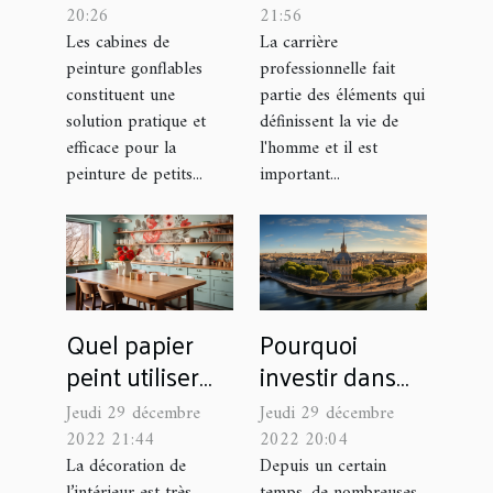
cabine de
son avenir
20:26
21:56
peinture
professionnel ?
Les cabines de
La carrière
peinture gonflables
professionnelle fait
gonflable ?
constituent une
partie des éléments qui
solution pratique et
définissent la vie de
efficace pour la
l'homme et il est
peinture de petits...
important...
Quel papier
Pourquoi
peint utiliser
investir dans
pour décorer la
l’immobilier en
Jeudi 29 décembre
Jeudi 29 décembre
cuisine ?
France ?
2022 21:44
2022 20:04
La décoration de
Depuis un certain