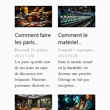
Comment faire
Comment le
les paris
matériel
sportifs ?
d'élevage aide
Mercredi 25 octobre
Vendredi 1 septembre
à la durabilité
2023 13:30
2023 02:28
Les paris sportifs sont
Dans le monde actuel
de nos jours un sujet
où la durabilité est
de discussion très
devenue une priorité,
fréquente. Plusieurs
l'élevage ne fait pas
personnes désirent se...
exception....