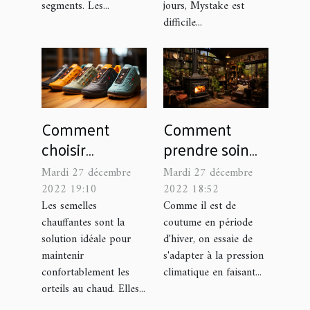
segments. Les...
jours, Mystake est
difficile...
Comment
Comment
choisir
prendre soin
parfaitement
de votre poêle
Mardi 27 décembre
Mardi 27 décembre
sa semelle
à pétrole?
2022 19:10
2022 18:52
chauffante ?
Les semelles
Comme il est de
chauffantes sont la
coutume en période
solution idéale pour
d'hiver, on essaie de
maintenir
s'adapter à la pression
confortablement les
climatique en faisant...
orteils au chaud. Elles...