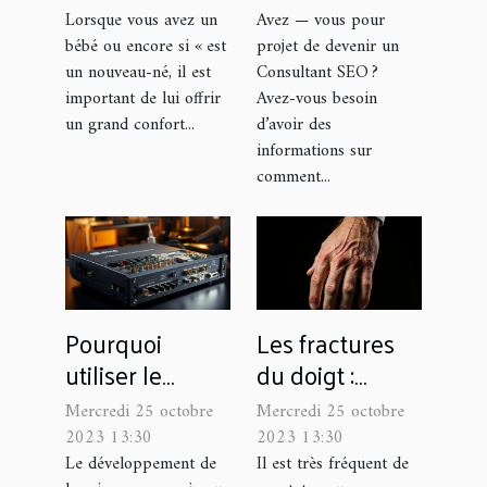
Lorsque vous avez un
Avez — vous pour
bébé ou encore si « est
projet de devenir un
un nouveau-né, il est
Consultant SEO ?
important de lui offrir
Avez-vous besoin
un grand confort...
d’avoir des
informations sur
comment...
Pourquoi
Les fractures
utiliser le
du doigt :
MFS501-BYOD -
parlons-en !
Mercredi 25 octobre
Mercredi 25 octobre
Sélecteur 5x1
2023 13:30
2023 13:30
BYOD,
Le développement de
Il est très fréquent de