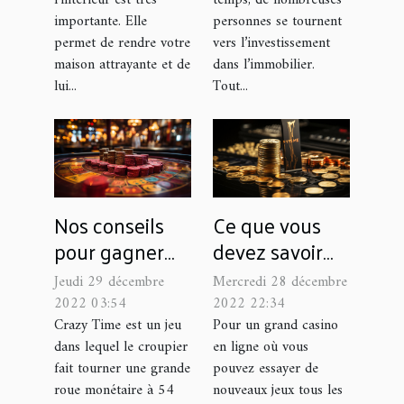
l’intérieur est très
temps, de nombreuses
importante. Elle
personnes se tournent
permet de rendre votre
vers l’investissement
maison attrayante et de
dans l’immobilier.
lui...
Tout...
Nos conseils
Ce que vous
pour gagner
devez savoir
facilement au
sur Mystake
Jeudi 29 décembre
Mercredi 28 décembre
crazy Time, le
2022 03:54
2022 22:34
jeu de casino
Crazy Time est un jeu
Pour un grand casino
dans lequel le croupier
en ligne où vous
fait tourner une grande
pouvez essayer de
roue monétaire à 54
nouveaux jeux tous les