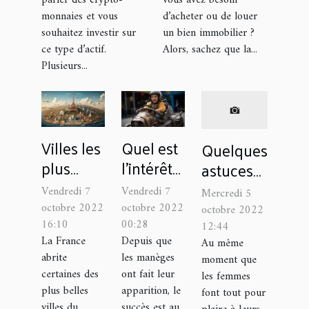
monnaies et vous
d’acheter ou de louer
souhaitez investir sur
un bien immobilier ?
ce type d’actif.
Alors, sachez que la...
Plusieurs...
Villes les
Quel est
Quelques
plus
l’intérêt
astuces
visitées
des
pour
Vendredi 7
Vendredi 7
Mercredi 5
en
manèges
agrandir
octobre 2022
octobre 2022
octobre 2022
France
pour
16:10
00:28
son pénis
12:44
La France
Depuis que
Au même
enfant ?
sans
abrite
les manèges
moment que
exercices
certaines des
ont fait leur
les femmes
plus belles
apparition, le
font tout pour
villes du
succès est au