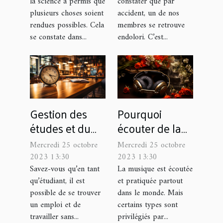
la science a permis que
constater que par
4K@60Hz 4:4:4
plusieurs choses soient
accident, un de nos
?
rendues possibles. Cela
membres se retrouve
se constate dans...
endolori. C’est...
Gestion des
Pourquoi
études et du
écouter de la
travail à temps
musique
Mercredi 25 octobre
Mercredi 25 octobre
partiel :
classique ?
2023 13:30
2023 13:30
Comment s'y
Savez-vous qu’en tant
La musique est écoutée
qu’étudiant, il est
et pratiquée partout
prendre ?
possible de se trouver
dans le monde. Mais
un emploi et de
certains types sont
travailler sans...
privilégiés par...