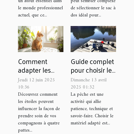
un atout essentiel dans
peut sembler complexe
le monde professionnel
de sélectionner le sac à
actuel, que ce...
dos idéal pour...
Comment
Guide complet
adapter les
pour choisir le
soins de votre
matériel de
Jeudi 12 juin 2025
Dimanche 13 avril
animal selon
pêche adapté à
10:36
2025 01:32
son signe
chaque type de
Découvrez comment
La pêche est une
les étoiles peuvent
activité qui allie
astrologique
poisson
influencer la façon de
patience, technique et
prendre soin de vos
savoir-faire. Choisir le
compagnons à quatre
matériel adapté est...
pattes...