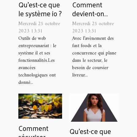
Qu'est-ce que
Comment
le système io ?
devient-on
coursier livreur
Mercredi 25 octobre
Mercredi 25 octobre
de repas ?
2023 13:31
2023 13:31
Outils de web
Avec l’avènement des
entrepreunariat : le
fast foods et la
système il et ses
concurrence qui plane
fonctionnalités.Les
dans le secteur, le
avancées
besoin de coursier
technologiques ont
livreur...
donné...
Comment
Qu’est-ce que
sécuriser