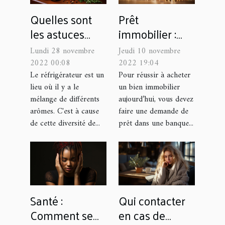
Quelles sont
Prêt
les astuces
immobilier :
pour avoir une
quelques
Lundi 28 novembre
Jeudi 10 novembre
bonne odeur
conseils pour
2022 00:08
2022 19:04
dans son
maximiser vos
Le réfrigérateur est un
Pour réussir à acheter
lieu où il y a le
un bien immobilier
réfrigérateur ?
chances de
mélange de différents
aujourd’hui, vous devez
l’obtenir
arômes. C'est à cause
faire une demande de
de cette diversité de...
prêt dans une banque...
Santé :
Qui contacter
Comment se
en cas de