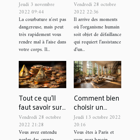
débarrasser
malaise ?
Jeudi 3 novembre
Vendredi 28 octobre
des
2022 09:44
2022 22:36
courbatures
La courbature n'est pas
Il arrive des moments
dangereuse, mais peut
où l’organisme humain
rapidement ?
très rapidement vous
soit objet de défaillance
rendre mal à l’aise dans
qui requiert l’assistance
votre corps. Il...
d’un...
Tout ce qu'il
Comment bien
faut savoir sur
choisir un
l'échange de
chasseur
Vendredi 28 octobre
Jeudi 13 octobre 2022
crypto-
d’appartement
2022 21:28
20:16
monnaies
à Paris ?old
Vous avez entendu
Vous êtes à Paris et
parler des crypto-
vous avez besoin