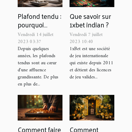
Plafond tendu :
Que savoir sur
pourquoi
1xbet indian ?
confier la pose
Vendredi 14 juillet
Vendredi 7 juillet
à un spécialiste
2023 03:37
2023 10:40
?
Depuis quelques
1xBet est une société
années, les plafonds
de jeu internationale
tendus sont au cœur
qui existe depuis 2011
d'une affluence
et détient des licences
grandissante. De plus
de jeu valides...
en plus de...
Comment faire
Comment