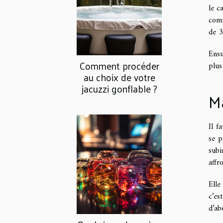
le c
comm
de 
Ensu
Comment procéder
plus
au choix de votre
jacuzzi gonflable ?
Ma
Il f
se p
subi
affr
Elle
c’es
d’ab