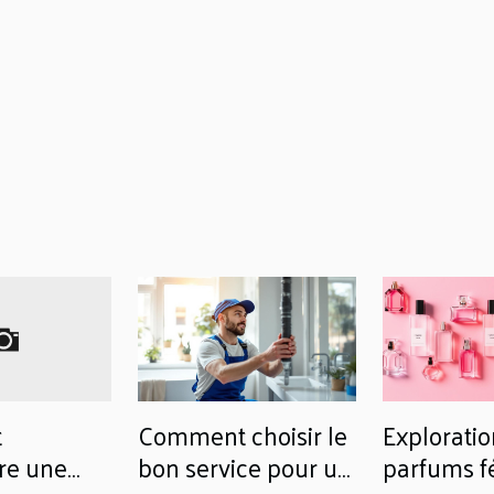
t
Comment choisir le
Exploratio
re une
bon service pour un
parfums fé