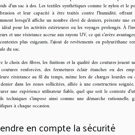
oids d’un sac à dos. Les textiles synthétiques comme le nylon et le pol
abrasion et leur capacité à être traités contre l’humidité, offran
mment lorsqu’il affiche un nombre élevé de deniers, présente une exc
 idéal pour les activités extérieures ou les voyages prolongés. À l’i
eurs et une résistance accrue aux rayons UV, ce qui s’avère avantage
contextes plus exigeants, l’ajout de revêtements en polyuréthane re
ale du sac.
e le choix des fibres, les finitions et la qualité des coutures jouent
coutures renforcées, des fermetures éclair étanches ou des emp
leure résistance au fil du temps, même lors de charges lourdes ou d’un
 denier dans les zones sollicitées, alliée à une construction soigné
surer une expérience utilisateur fiable, quel que soit le contexte d’u
ils techniques s’impose ainsi comme une démarche rationnelle, 
ifiques à chaque occasion.
endre en compte la sécurité