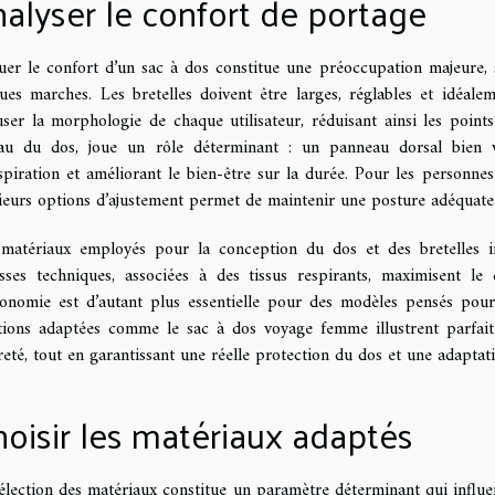
alyser le confort de portage
uer le confort d’un sac à dos constitue une préoccupation majeure, 
ues marches. Les bretelles doivent être larges, réglables et idé
ser la morphologie de chaque utilisateur, réduisant ainsi les poin
au du dos, joue un rôle déterminant : un panneau dorsal bien vent
spiration et améliorant le bien-être sur la durée. Pour les personnes
ieurs options d’ajustement permet de maintenir une posture adéquate 
matériaux employés pour la conception du dos et des bretelles in
ses techniques, associées à des tissus respirants, maximisent le 
gonomie est d’autant plus essentielle pour des modèles pensés pour
utions adaptées comme le
sac à dos voyage femme
illustrent parfai
reté, tout en garantissant une réelle protection du dos et une adaptati
oisir les matériaux adaptés
élection des matériaux constitue un paramètre déterminant qui influenc