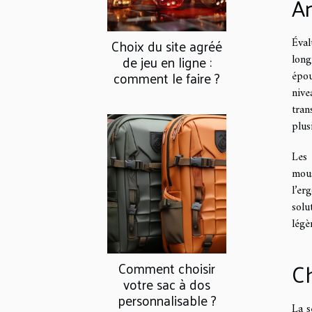
An
Éval
Choix du site agréé
de jeu en ligne :
long
comment le faire ?
épou
nive
tran
plus
Les 
mous
l’er
sol
légè
Ch
Comment choisir
votre sac à dos
personnalisable ?
La s