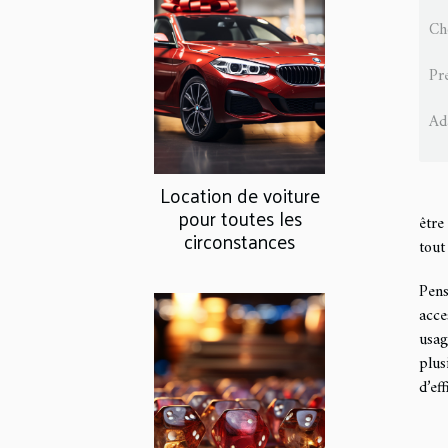
Ch
Pr
Ada
Location de voiture
pour toutes les
être
circonstances
tout
Pens
acce
usag
plus
d’ef