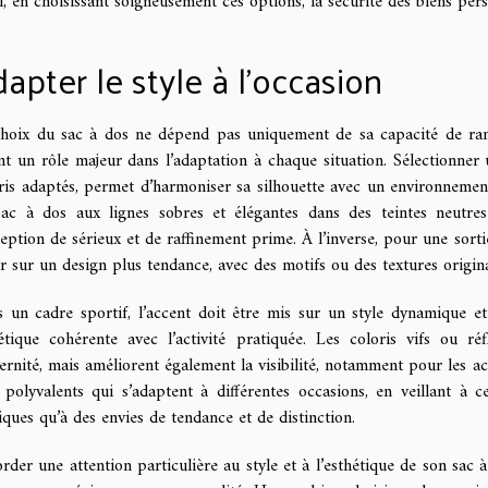
i, en choisissant soigneusement ces options, la sécurité des biens perso
apter le style à l’occasion
hoix du sac à dos ne dépend pas uniquement de sa capacité de rang
nt un rôle majeur dans l’adaptation à chaque situation. Sélectionner
ris adaptés, permet d’harmoniser sa silhouette avec un environnemen
ac à dos aux lignes sobres et élégantes dans des teintes neutres
eption de sérieux et de raffinement prime. À l’inverse, pour une sortie
r sur un design plus tendance, avec des motifs ou des textures original
 un cadre sportif, l’accent doit être mis sur un style dynamique e
étique cohérente avec l’activité pratiquée. Les coloris vifs ou r
rnité, mais améliorent également la visibilité, notamment pour les activ
 polyvalents qui s’adaptent à différentes occasions, en veillant à
iques qu’à des envies de tendance et de distinction.
rder une attention particulière au style et à l’esthétique de son sac 