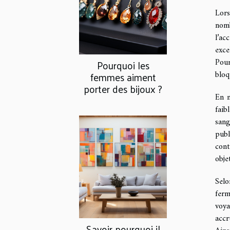
Lors
nomb
l’ac
exce
Pour
Pourquoi les
bloq
femmes aiment
porter des bijoux ?
En m
faib
sang
publ
cont
objet
Selo
ferm
voya
accr
Savoir pourquoi il