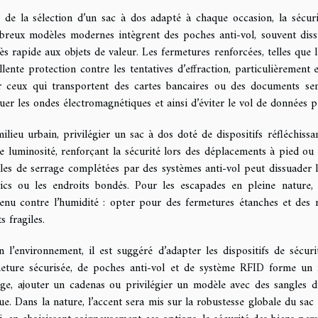
 de la sélection d’un sac à dos adapté à chaque occasion, la sécuri
reux modèles modernes intègrent des poches anti-vol, souvent dissi
cès rapide aux objets de valeur. Les fermetures renforcées, telles que 
llente protection contre les tentatives d’effraction, particulièrement
 ceux qui transportent des cartes bancaires ou des documents sen
uer les ondes électromagnétiques et ainsi d’éviter le vol de données p
ilieu urbain, privilégier un sac à dos doté de dispositifs réfléchissa
le luminosité, renforçant la sécurité lors des déplacements à pied o
les de serrage complétées par des systèmes anti-vol peut dissuader l
ics ou les endroits bondés. Pour les escapades en pleine nature,
enu contre l’humidité : opter pour des fermetures étanches et des r
s fragiles.
n l’environnement, il est suggéré d’adapter les dispositifs de sécu
eture sécurisée, de poches anti-vol et de système RFID forme un r
ge, ajouter un cadenas ou privilégier un modèle avec des sangles 
ue. Dans la nature, l’accent sera mis sur la robustesse globale du sac e