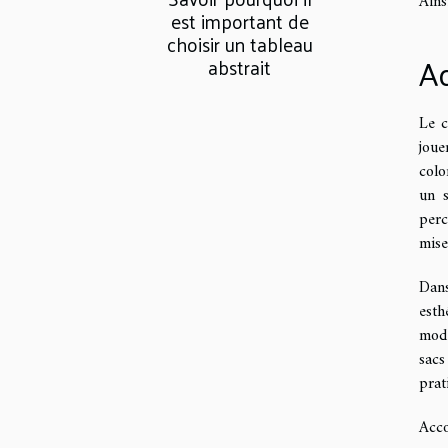
Ains
est important de
choisir un tableau
Ad
abstrait
Le c
joue
colo
un s
perc
mise
Dans
esth
mode
sacs
prat
Acco