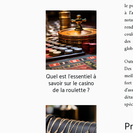
le p
à l’
nota
rend
coul
des 
glob
Outr
Des 
Quel est l’essentiel à
meil
savoir sur le casino
fort
de la roulette ?
d’as
déta
spéc
Pr