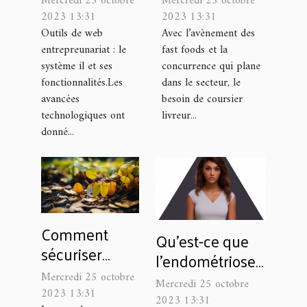
Mercredi 25 octobre
Mercredi 25 octobre
de repas ?
2023 13:31
2023 13:31
Outils de web
Avec l’avènement des
entrepreunariat : le
fast foods et la
système il et ses
concurrence qui plane
fonctionnalités.Les
dans le secteur, le
avancées
besoin de coursier
technologiques ont
livreur...
donné...
Comment
Qu’est-ce que
sécuriser
l’endométriose ?
votre maison ?
Symptômes et
Mercredi 25 octobre
Mercredi 25 octobre
2023 13:31
traitements
2023 13:31