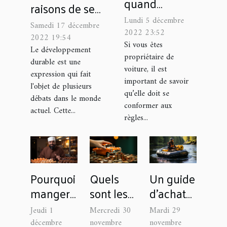
quand
raisons de se
remplacer la
former aux
Lundi 5 décembre
Samedi 17 décembre
vanne EGR de
2022 23:52
métiers de
2022 19:54
sa voiture ?
Si vous êtes
l’environnement
Le développement
propriétaire de
durable est une
et du
voiture, il est
expression qui fait
développement
important de savoir
l'objet de plusieurs
durable ?
qu’elle doit se
débats dans le monde
conformer aux
actuel. Cette...
règles...
Pourquoi
Quels
Un guide
manger
sont les
d’achat
des
pièges à
facile des
Jeudi 1
Mercredi 30
Mardi 29
bonbons
éviter
meilleurs
décembre
novembre
novembre