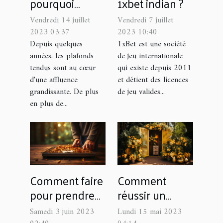
pourquoi
1xbet indian ?
confier la pose
Vendredi 14 juillet
Vendredi 7 juillet
à un spécialiste
2023 03:37
2023 10:40
?
Depuis quelques
1xBet est une société
années, les plafonds
de jeu internationale
tendus sont au cœur
qui existe depuis 2011
d'une affluence
et détient des licences
grandissante. De plus
de jeu valides...
en plus de...
Comment faire
Comment
pour prendre
réussir un
du poids ?
photobooth
Samedi 3 juin 2023
Lundi 15 mai 2023