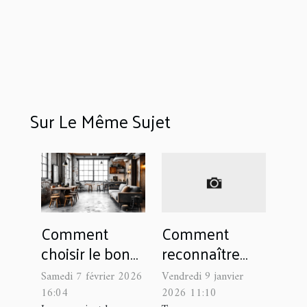
Sur Le Même Sujet
Comment
Comment
choisir le bon
reconnaître
meuble
une plateforme
Samedi 7 février 2026
Vendredi 9 janvier
industriel pour
sérieuse pour
16:04
2026 11:10