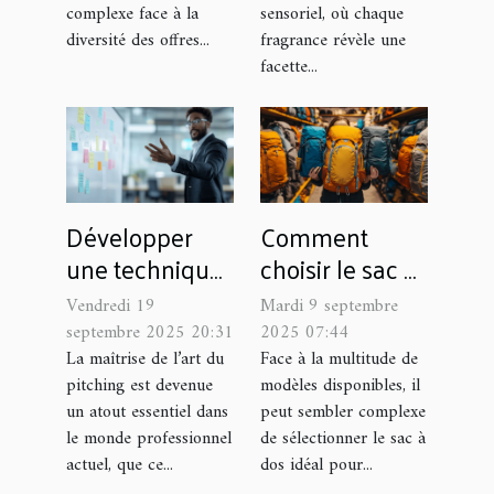
l'occasion ?
complexe face à la
sensoriel, où chaque
diversité des offres...
fragrance révèle une
facette...
Développer
Comment
une technique
choisir le sac à
de pitching :
dos parfait
Vendredi 19
Mardi 9 septembre
conseils et
pour chaque
septembre 2025 20:31
2025 07:44
astuces
occasion ?
La maîtrise de l’art du
Face à la multitude de
pitching est devenue
modèles disponibles, il
un atout essentiel dans
peut sembler complexe
le monde professionnel
de sélectionner le sac à
actuel, que ce...
dos idéal pour...