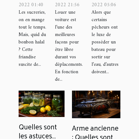
halal ?
lors de la
tubes
2022 01:40
2022 21:56
2022 05:06
Les sucreries,
Louer une
Alors que
location
flottants
on en mange
voiture est
certains
d’une
de pêche
tout le temps.
l’une des
pêcheurs ont
voiture
Mais, quid du
meilleures
le luxe de
avec une
bonbon halal
façons pour
posséder un
agence ?
? Cette
être libre
bateau pour
friandise
durant vos
sortir sur
suscite de...
déplacements.
l’eau, d’autres
En fonction
doivent...
de...
Quelles sont
Arme ancienne
les astuces
: Quelles sont