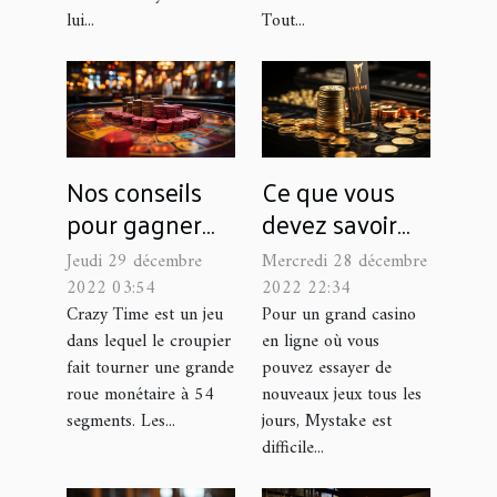
lui...
Tout...
Nos conseils
Ce que vous
pour gagner
devez savoir
facilement au
sur Mystake
Jeudi 29 décembre
Mercredi 28 décembre
crazy Time, le
2022 03:54
2022 22:34
jeu de casino
Crazy Time est un jeu
Pour un grand casino
dans lequel le croupier
en ligne où vous
fait tourner une grande
pouvez essayer de
roue monétaire à 54
nouveaux jeux tous les
segments. Les...
jours, Mystake est
difficile...