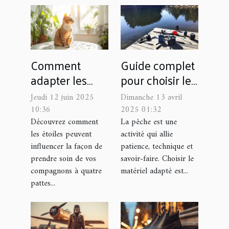
Comment
Guide complet
adapter les
pour choisir le
soins de votre
matériel de
Jeudi 12 juin 2025
Dimanche 13 avril
animal selon
pêche adapté à
10:36
2025 01:32
son signe
chaque type de
Découvrez comment
La pêche est une
les étoiles peuvent
activité qui allie
astrologique
poisson
influencer la façon de
patience, technique et
prendre soin de vos
savoir-faire. Choisir le
compagnons à quatre
matériel adapté est...
pattes...