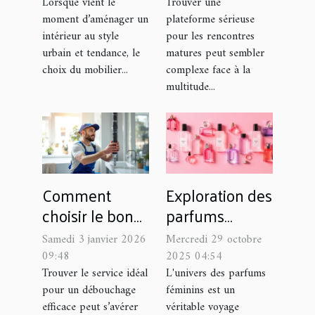
votre espace
rencontres
Lorsque vient le
Trouver une
moment d’aménager un
plateforme sérieuse
matures ?
intérieur au style
pour les rencontres
urbain et tendance, le
matures peut sembler
choix du mobilier...
complexe face à la
multitude...
Comment
Exploration des
choisir le bon
parfums
service pour un
féminins :
Samedi 3 janvier 2026
Mercredi 29 octobre
débouchage
Comment
09:48
2025 04:54
efficace ?
choisir selon
Trouver le service idéal
L'univers des parfums
pour un débouchage
féminins est un
l'intensité et
efficace peut s’avérer
véritable voyage