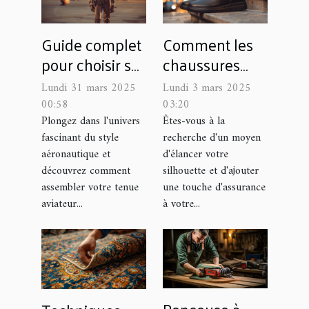
Guide complet
Comment les
pour choisir sa
chaussures
tenue aviateur
rehaussantes
Lundi 31 mars 2025
Lundi 3 mars 2025
idéale
peuvent
00:58
03:20
transformer
Plongez dans l'univers
Êtes-vous à la
fascinant du style
recherche d'un moyen
votre style et
aéronautique et
d'élancer votre
confiance
découvrez comment
silhouette et d'ajouter
assembler votre tenue
une touche d'assurance
aviateur...
à votre...