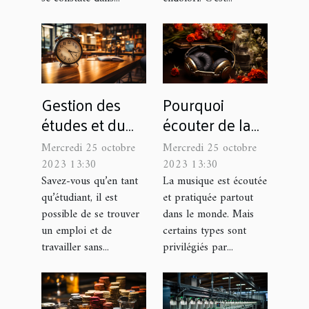
Gestion des
Pourquoi
études et du
écouter de la
travail à temps
musique
Mercredi 25 octobre
Mercredi 25 octobre
partiel :
classique ?
2023 13:30
2023 13:30
Comment s'y
Savez-vous qu’en tant
La musique est écoutée
qu’étudiant, il est
et pratiquée partout
prendre ?
possible de se trouver
dans le monde. Mais
un emploi et de
certains types sont
travailler sans...
privilégiés par...