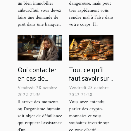
un bien immobilier
dangereuse, mais peut
chances de
rapidement ?
aujourd’hui, vous devez
très rapidement vous
l’obtenir
faire une demande de
rendre mal à l’aise dans
prêt dans une banque...
votre corps. Il...
Qui contacter
Tout ce qu'il
en cas de
faut savoir sur
malaise ?
l'échange de
Vendredi 28 octobre
Vendredi 28 octobre
crypto-
2022 22:36
2022 21:28
monnaies
Il arrive des moments
Vous avez entendu
où l’organisme humain
parler des crypto-
soit objet de défaillance
monnaies et vous
qui requiert l’assistance
souhaitez investir sur
d’un...
ce type d’actif.