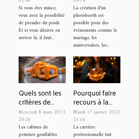
pour des
02:40
04:14
événements en
Si vous êtes mince,
La création d’un
vous avez la possibilité
photobooth est
plein air ?
de prendre du poids.
possible pour des
Et si vous désirez en
événements comme le
arriver là, il faut...
mariage, les
anniversaires, les...
Quels sont les
Pourquoi faire
critères de
recours à la
choix d’une
voyance pour
Mercredi 8 mars 2023
Mardi 17 janvier 2023
cabine de
son avenir
20:26
21:56
peinture
professionnel ?
Les cabines de
La carrière
peinture gonflables
professionnelle fait
gonflable ?