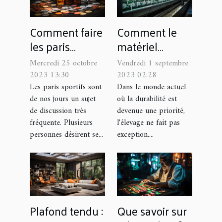
Comment faire
Comment le
les paris
matériel
sportifs ?
d'élevage aide
Mercredi 25 octobre
Vendredi 1 septembre
à la durabilité
2023 13:30
2023 02:28
Les paris sportifs sont
Dans le monde actuel
de nos jours un sujet
où la durabilité est
de discussion très
devenue une priorité,
fréquente. Plusieurs
l'élevage ne fait pas
personnes désirent se...
exception....
Plafond tendu :
Que savoir sur