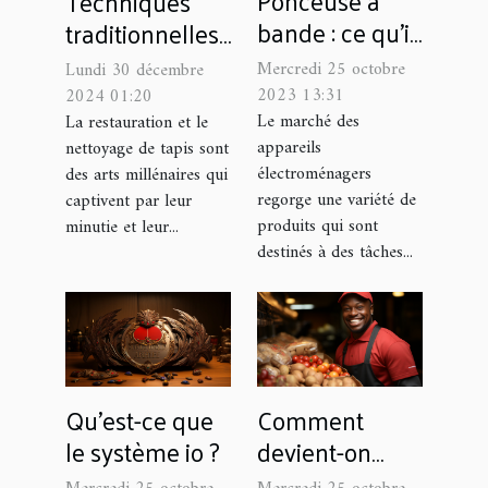
Ponceuse à
Techniques
bande : ce qu’il
traditionnelles
faut savoir ?
pour la
Mercredi 25 octobre
Lundi 30 décembre
restauration et
2023 13:31
2024 01:20
le nettoyage de
Le marché des
La restauration et le
appareils
nettoyage de tapis sont
tapis
électroménagers
des arts millénaires qui
regorge une variété de
captivent par leur
produits qui sont
minutie et leur...
destinés à des tâches...
Qu'est-ce que
Comment
le système io ?
devient-on
coursier livreur