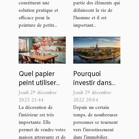
constituent une
partie des éléments qui
solution pratique et
définissent la vie de
efficace pour la
l'homme et il est
peinture de petits...
important...
Quel papier
Pourquoi
peint utiliser
investir dans
pour décorer la
l’immobilier en
Jeudi 29 décembre
Jeudi 29 décembre
cuisine ?
France ?
2022 21:44
2022 20:04
La décoration de
Depuis un certain
l’intérieur est très
temps, de nombreuses
importante. Elle
personnes se tournent
permet de rendre votre
vers l’investissement
maison attrayante et de
dans l’immobilier.