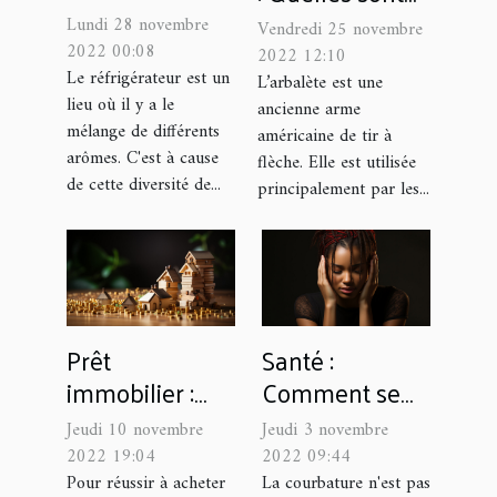
pour avoir une
les
Lundi 28 novembre
Vendredi 25 novembre
bonne odeur
caractéristiques
2022 00:08
2022 12:10
dans son
Le réfrigérateur est un
d’une arbalète
L’arbalète est une
lieu où il y a le
réfrigérateur ?
ancienne arme
à poulies ?
mélange de différents
américaine de tir à
arômes. C'est à cause
flèche. Elle est utilisée
de cette diversité de...
principalement par les...
Prêt
Santé :
immobilier :
Comment se
quelques
débarrasser
Jeudi 10 novembre
Jeudi 3 novembre
conseils pour
des
2022 19:04
2022 09:44
maximiser vos
courbatures
Pour réussir à acheter
La courbature n'est pas