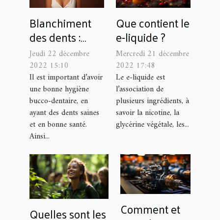
Blanchiment
Que contient le
des dents :
e-liquide ?
quelles sont les
Jeudi 22 décembre
Mercredi 21 décembre
solutions
2022 15:10
2022 17:48
naturelles pour
Il est important d’avoir
Le e-liquide est
une bonne hygiène
l’association de
des dents
bucco-dentaire, en
plusieurs ingrédients, à
éclatantes ?
ayant des dents saines
savoir la nicotine, la
et en bonne santé.
glycérine végétale, les...
Ainsi...
Comment et
Quelles sont les