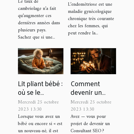
Le taux de
L’endométriose est une
cambriolage n’a fait
maladie gynécologique
qu’augmenter ces
chronique très courante
dernières années dans
chez les femmes, qui
plusieurs pays.
peut rendre la...
Sachez que si une...
Lit pliant bébé :
Comment
où se le
devenir un
procurer ?
Consultant
Mercredi 25 octobre
Mercredi 25 octobre
SEO ?
2023 13:30
2023 13:30
Lorsque vous avez un
Avez — vous pour
bébé ou encore si « est
projet de devenir un
un nouveau-né, il est
Consultant SEO ?