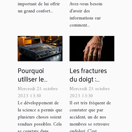
important de lui offrir
Avez-vous besoin
un grand confort...
d’avoir des
informations sur
comment...
Pourquoi
Les fractures
utiliser le
du doigt :
MFS501-BYOD -
parlons-en !
Mercredi 25 octobre
Mercredi 25 octobre
Sélecteur 5x1
2023 13:30
2023 13:30
BYOD,
Le développement de
Il est très fréquent de
la science a permis que
constater que par
4K@60Hz 4:4:4
plusieurs choses soient
accident, un de nos
?
rendues possibles. Cela
membres se retrouve
se constate dans...
endolori. C’est...