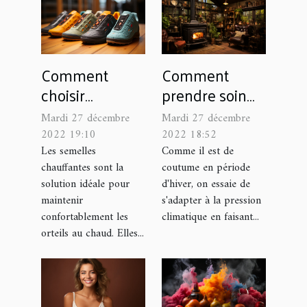
Comment
Comment
choisir
prendre soin
parfaitement
de votre poêle
Mardi 27 décembre
Mardi 27 décembre
sa semelle
à pétrole?
2022 19:10
2022 18:52
chauffante ?
Les semelles
Comme il est de
chauffantes sont la
coutume en période
solution idéale pour
d'hiver, on essaie de
maintenir
s'adapter à la pression
confortablement les
climatique en faisant...
orteils au chaud. Elles...