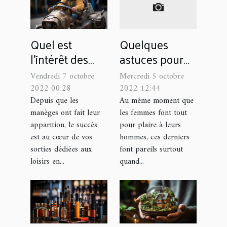
Quel est
Quelques
l’intérêt des
astuces pour
manèges pour
agrandir son
Vendredi 7 octobre
Mercredi 5 octobre
enfant ?
pénis sans
2022 00:28
2022 12:44
exercices
Depuis que les
Au même moment que
manèges ont fait leur
les femmes font tout
apparition, le succès
pour plaire à leurs
est au cœur de vos
hommes, ces derniers
sorties dédiées aux
font pareils surtout
loisirs en...
quand...